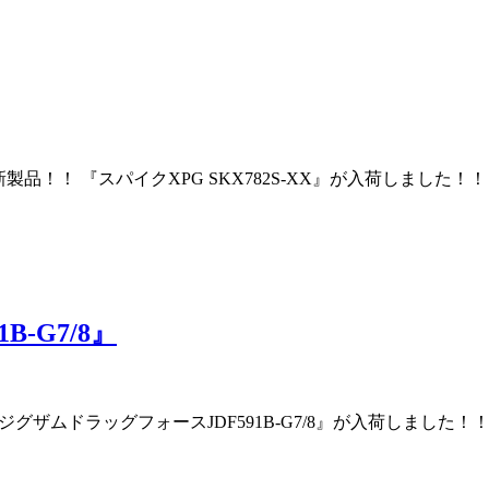
り 新製品！！ 『スパイクXPG SKX782S-XX』が入荷しま
1B-G7/8』
り 『ジグザムドラッグフォースJDF591B-G7/8』が入荷しま