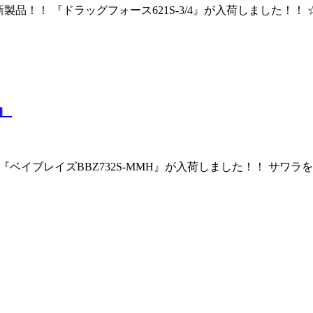
り 新製品！！ 『ドラッグフォース621S-3/4』が入荷しまし
H』
ウより 『ベイブレイズBBZ732S-MMH』が入荷しました！！