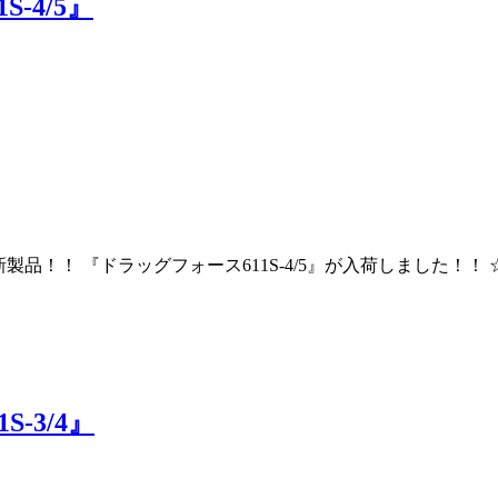
1S-4/5』
り 新製品！！ 『ドラッグフォース611S-4/5』が入荷しまし
1S-3/4』