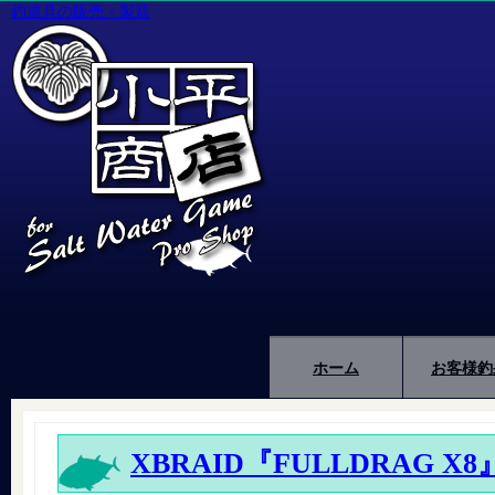
釣道具の販売・製造
ホーム
お客様釣
XBRAID『FULLDRAG X8