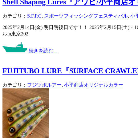
Shell Shaping Lures『アワ
カテゴリ：
S.F.P.C
,
スポーツフィッシングフェスティバル
,
小
2025年2月14日(金) 明日明後日です！！ 2025年2月15
ルin東京202
続きを読む...
FUJITUBO LURE『SURFACE CRA
カテゴリ：
フジツボルアー
,
小平商店オリジナルカラー