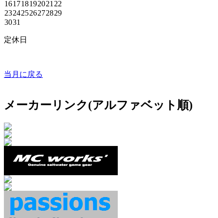
16
17
18
19
20
21
22
23
24
25
26
27
28
29
30
31
定休日
当月に戻る
メーカーリンク(アルファベット順)