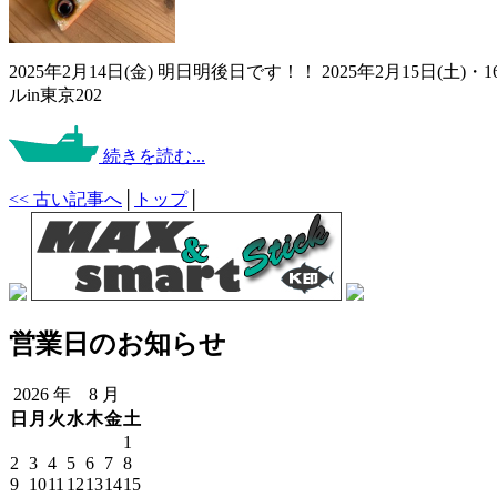
2025年2月14日(金) 明日明後日です！！ 2025年2月15
ルin東京202
続きを読む...
<< 古い記事へ
│
トップ
│
営業日のお知らせ
2026 年 8 月
日
月
火
水
木
金
土
1
2
3
4
5
6
7
8
9
10
11
12
13
14
15