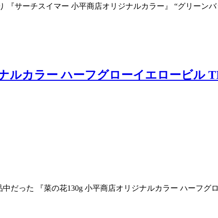
工房より 『サーチスイマー 小平商店オリジナルカラー』 “グリ
ジナルカラー ハーフグローイエロービル TIN
り 欠品中だった 『菜の花130g 小平商店オリジナルカラー ハーフグ