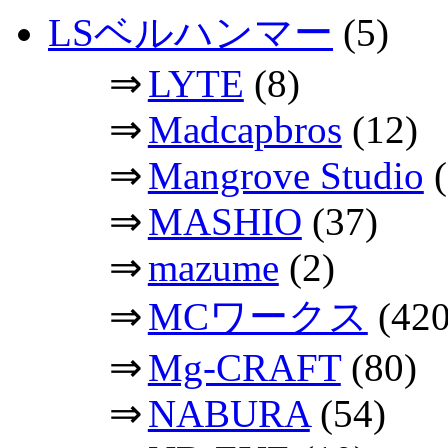
LSベルハンマー
(5)
⇒
LYTE
(8)
⇒
Madcapbros
(12)
⇒
Mangrove Studio
(
⇒
MASHIO
(37)
⇒
mazume
(2)
⇒
MCワークス
(420
⇒
Mg-CRAFT
(80)
⇒
NABURA
(54)