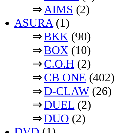
⇒
AIMS
(2)
ASURA
(1)
⇒
BKK
(90)
⇒
BOX
(10)
⇒
C.O.H
(2)
⇒
CB ONE
(402)
⇒
D-CLAW
(26)
⇒
DUEL
(2)
⇒
DUO
(2)
DVD
(1)