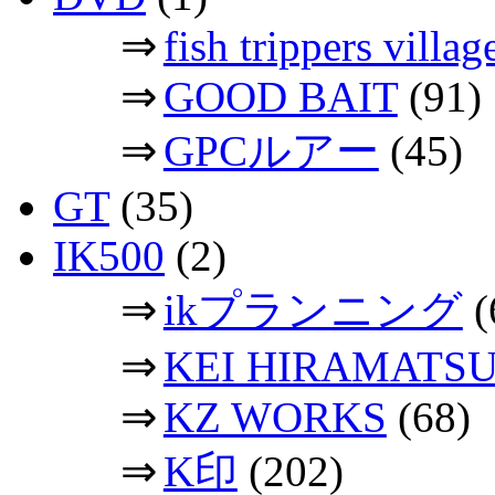
⇒
fish trippers vil
⇒
GOOD BAIT
(91)
⇒
GPCルアー
(45)
GT
(35)
IK500
(2)
⇒
ikプランニング
(
⇒
KEI HIRAMATS
⇒
KZ WORKS
(68)
⇒
K印
(202)