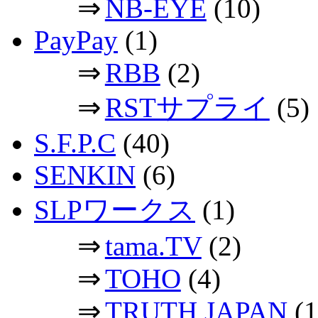
⇒
NB-EYE
(10)
PayPay
(1)
⇒
RBB
(2)
⇒
RSTサプライ
(5)
S.F.P.C
(40)
SENKIN
(6)
SLPワークス
(1)
⇒
tama.TV
(2)
⇒
TOHO
(4)
⇒
TRUTH JAPAN
(1