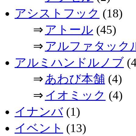
アシストフック
(18)
⇒
アトール
(45)
⇒
アルファタック
アルミハンドルノブ
(4
⇒
あわび本舗
(4)
⇒
イオミック
(4)
イナンバ
(1)
イベント
(13)