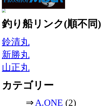
釣り船リンク(順不同)
鈴清丸
新勝丸
山正丸
カテゴリー
⇒
A.ONE
(2)