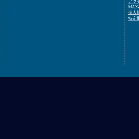
アク
MAX&
個人
特定