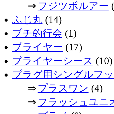
⇒
フジツボルアー
(
ふじ丸
(14)
プチ釣行会
(1)
プライヤー
(17)
プライヤーシース
(10)
プラグ用シングルフッ
⇒
プラスワン
(4)
⇒
フラッシュユニ