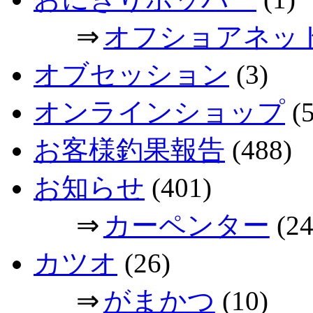
⇒
オフショアネッ
オブセッション
(3)
オンラインショップ
(5
お客様釣果報告
(488)
お知らせ
(401)
⇒
カーペンター
(24
カツオ
(26)
⇒
がまかつ
(10)