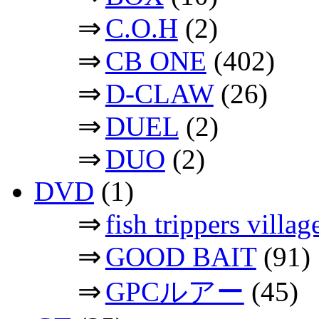
⇒
C.O.H
(2)
⇒
CB ONE
(402)
⇒
D-CLAW
(26)
⇒
DUEL
(2)
⇒
DUO
(2)
DVD
(1)
⇒
fish trippers vil
⇒
GOOD BAIT
(91)
⇒
GPCルアー
(45)