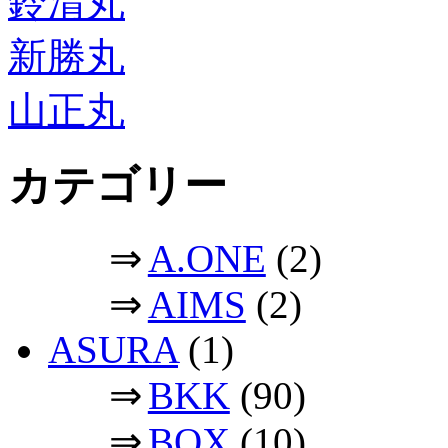
鈴清丸
新勝丸
山正丸
カテゴリー
⇒
A.ONE
(2)
⇒
AIMS
(2)
ASURA
(1)
⇒
BKK
(90)
⇒
BOX
(10)