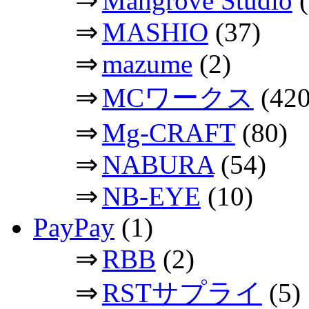
⇒
Mangrove Studio
(
⇒
MASHIO
(37)
⇒
mazume
(2)
⇒
MCワークス
(420
⇒
Mg-CRAFT
(80)
⇒
NABURA
(54)
⇒
NB-EYE
(10)
PayPay
(1)
⇒
RBB
(2)
⇒
RSTサプライ
(5)