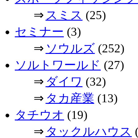
⇒
スミス
(25)
セミナー
(3)
⇒
ソウルズ
(252)
ソルトワールド
(27)
⇒
ダイワ
(32)
⇒
タカ産業
(13)
タチウオ
(19)
⇒
タックルハウス
(