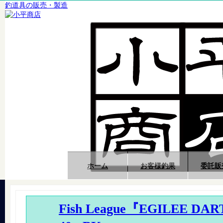
釣道具の販売・製造
ホーム
お客様釣果
委託販
Fish League『EGILEE DA