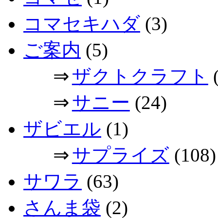
コマセキハダ
(3)
ご案内
(5)
⇒
ザクトクラフト
(
⇒
サニー
(24)
ザビエル
(1)
⇒
サプライズ
(108)
サワラ
(63)
さんま袋
(2)