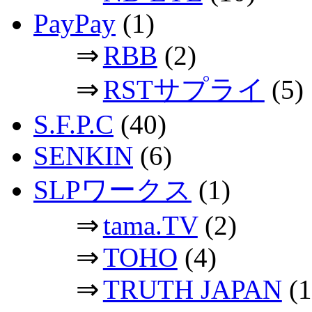
PayPay
(1)
⇒
RBB
(2)
⇒
RSTサプライ
(5)
S.F.P.C
(40)
SENKIN
(6)
SLPワークス
(1)
⇒
tama.TV
(2)
⇒
TOHO
(4)
⇒
TRUTH JAPAN
(1