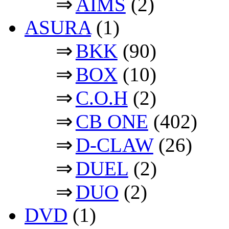
⇒
AIMS
(2)
ASURA
(1)
⇒
BKK
(90)
⇒
BOX
(10)
⇒
C.O.H
(2)
⇒
CB ONE
(402)
⇒
D-CLAW
(26)
⇒
DUEL
(2)
⇒
DUO
(2)
DVD
(1)