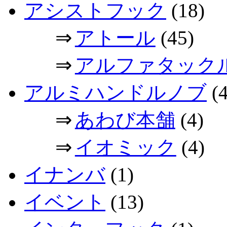
アシストフック
(18)
⇒
アトール
(45)
⇒
アルファタック
アルミハンドルノブ
(4
⇒
あわび本舗
(4)
⇒
イオミック
(4)
イナンバ
(1)
イベント
(13)