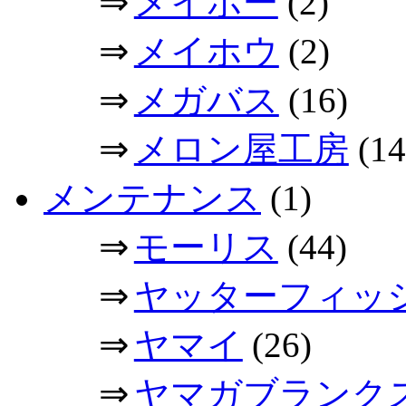
⇒
メイホー
(2)
⇒
メイホウ
(2)
⇒
メガバス
(16)
⇒
メロン屋工房
(14
メンテナンス
(1)
⇒
モーリス
(44)
⇒
ヤッターフィッ
⇒
ヤマイ
(26)
⇒
ヤマガブランク