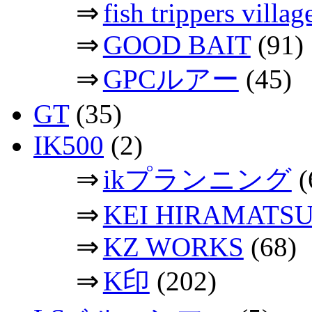
⇒
fish trippers vil
⇒
GOOD BAIT
(91)
⇒
GPCルアー
(45)
GT
(35)
IK500
(2)
⇒
ikプランニング
(
⇒
KEI HIRAMATS
⇒
KZ WORKS
(68)
⇒
K印
(202)