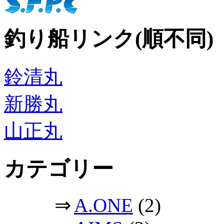
釣り船リンク(順不同)
鈴清丸
新勝丸
山正丸
カテゴリー
⇒
A.ONE
(2)