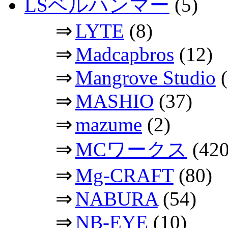
LSベルハンマー
(5)
⇒
LYTE
(8)
⇒
Madcapbros
(12)
⇒
Mangrove Studio
(
⇒
MASHIO
(37)
⇒
mazume
(2)
⇒
MCワークス
(420
⇒
Mg-CRAFT
(80)
⇒
NABURA
(54)
⇒
NB-EYE
(10)