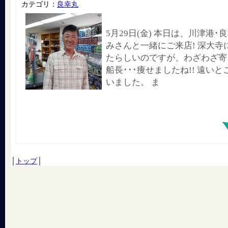
カテゴリ：
良幸丸
5月29日(金) 本日は、川津港
みさんと一緒にご来店! 深大寺
たらしいのですが、わざわざ寄
船長･･･痩せましたね!! 遠い
いました。 ま
│
トップ
│