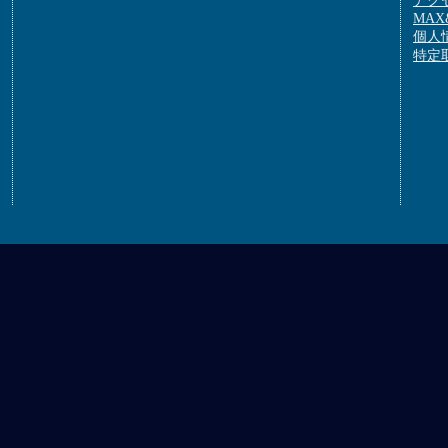
アク
MAX&
個人
特定