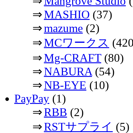
⇒
Mangrove Studio
(
⇒
MASHIO
(37)
⇒
mazume
(2)
⇒
MCワークス
(420
⇒
Mg-CRAFT
(80)
⇒
NABURA
(54)
⇒
NB-EYE
(10)
PayPay
(1)
⇒
RBB
(2)
⇒
RSTサプライ
(5)