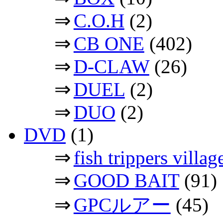
⇒
C.O.H
(2)
⇒
CB ONE
(402)
⇒
D-CLAW
(26)
⇒
DUEL
(2)
⇒
DUO
(2)
DVD
(1)
⇒
fish trippers vil
⇒
GOOD BAIT
(91)
⇒
GPCルアー
(45)