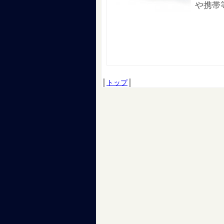
や携帯
│
トップ
│