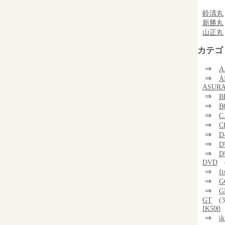
鈴清丸
新勝丸
山正丸
カテゴ
⇒
A
⇒
A
ASUR
⇒
B
⇒
B
⇒
C
⇒
C
⇒
D
⇒
D
⇒
D
DVD
⇒
f
⇒
G
⇒
G
GT
(3
IK500
⇒
i