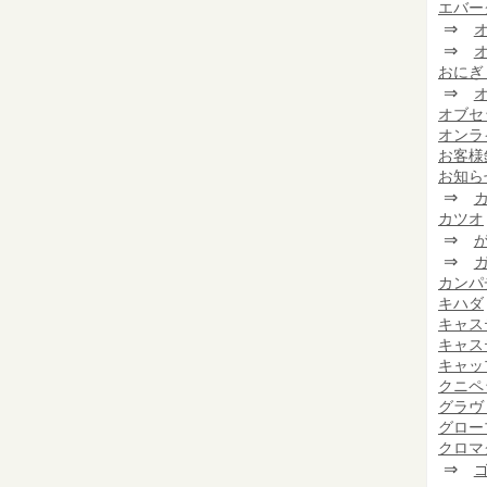
エバー
⇒
⇒
おにぎ
⇒
オブセ
オンラ
お客様
お知ら
⇒
カツオ
⇒
⇒
カンパ
キハダ
キャス
キャス
キャッ
クニペ
グラヴ
グロー
クロマ
⇒