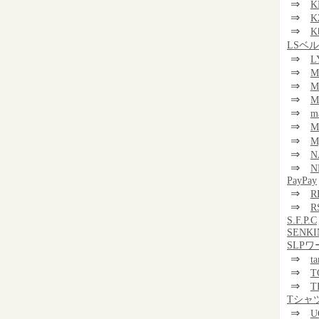
⇒
K
⇒
K
⇒
K
LSベ
⇒
L
⇒
M
⇒
M
⇒
M
⇒
m
⇒
⇒
M
⇒
N
⇒
N
PayPay
⇒
R
⇒
R
S.F.P.C
SENKI
SLP
⇒
t
⇒
T
⇒
T
Tシャ
⇒
U