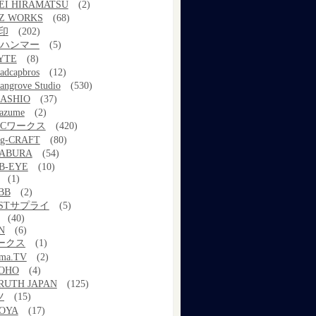
EI HIRAMATSU
(2)
Z WORKS
(68)
印
(202)
ルハンマー
(5)
YTE
(8)
adcapbros
(12)
angrove Studio
(530)
ASHIO
(37)
azume
(2)
MCワークス
(420)
g-CRAFT
(80)
ABURA
(54)
B-EYE
(10)
(1)
BB
(2)
STサプライ
(5)
(40)
N
(6)
ワークス
(1)
ama.TV
(2)
OHO
(4)
RUTH JAPAN
(125)
ツ
(15)
OYA
(17)