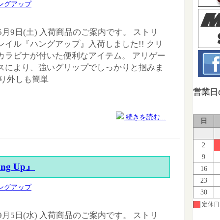
ングアップ
年5月9日(土) 入荷商品のご案内です。 ストリ
レイル『ハングアップ』入荷しました!! クリ
カラビナが付いた便利なアイテム。 アリゲー
スにより、強いグリップでしっかりと掴みま
取り外しも簡単
営業日
続きを読む...
日
2
9
ung Up』
16
23
ングアップ
30
定休日
年9月5日(水) 入荷商品のご案内です。 ストリ