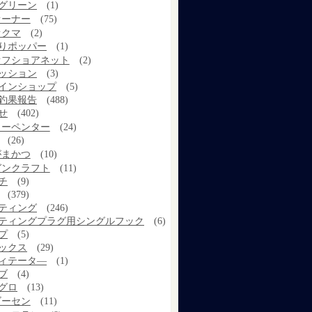
グリーン
(1)
オーナー
(75)
オクマ
(2)
りポッパー
(1)
オフショアネット
(2)
ッション
(3)
インショップ
(5)
釣果報告
(488)
せ
(402)
カーペンター
(24)
(26)
がまかつ
(10)
ガンクラフト
(11)
チ
(9)
(379)
ティング
(246)
ティングプラグ用シングルフック
(6)
プ
(5)
ックス
(29)
ィテータ―
(1)
ブ
(4)
グロ
(13)
ゴーセン
(11)