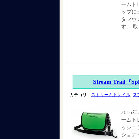
ームト
ップに
タマウ
す。 
Stream Trail『Sp
カテゴリ：
ストリームトレイル
,
ス
2016
ームト
ッシュ
ショア