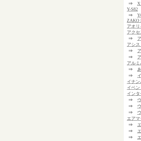
⇒
Y-S82
⇒
Y
ZAKO 
アオリ
アクセ
⇒
アシス
⇒
⇒
アルミ
⇒
⇒
イナン
イベン
インタ
⇒
⇒
⇒
エアマ
⇒
⇒
⇒