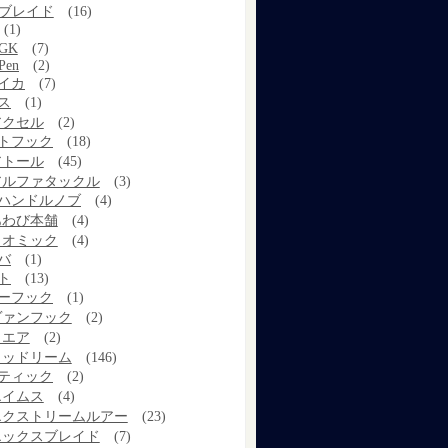
Xブレイド
(16)
(1)
GK
(7)
Pen
(2)
イカ
(7)
ス
(1)
アクセル
(2)
トフック
(18)
アトール
(45)
アルファタックル
(3)
ハンドルノブ
(4)
あわび本舗
(4)
イオミック
(4)
バ
(1)
ト
(13)
ーフック
(1)
ヴァンフック
(2)
ウエア
(2)
ウッドリーム
(146)
ティック
(2)
エイムス
(4)
エクストリームルアー
(23)
エックスブレイド
(7)