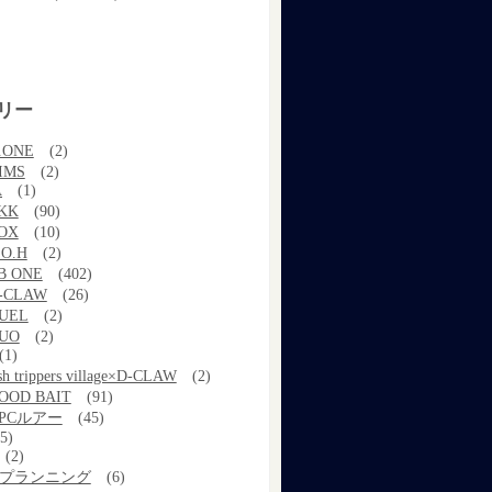
リー
.ONE
(2)
IMS
(2)
A
(1)
KK
(90)
OX
(10)
.O.H
(2)
B ONE
(402)
-CLAW
(26)
UEL
(2)
UO
(2)
(1)
ish trippers village×D-CLAW
(2)
OOD BAIT
(91)
PCルアー
(45)
5)
(2)
kプランニング
(6)