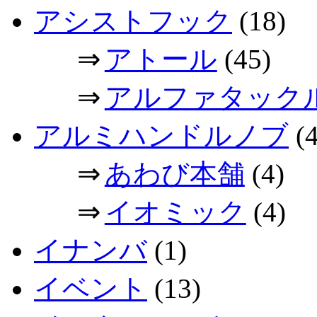
アシストフック
(18)
⇒
アトール
(45)
⇒
アルファタック
アルミハンドルノブ
(4
⇒
あわび本舗
(4)
⇒
イオミック
(4)
イナンバ
(1)
イベント
(13)