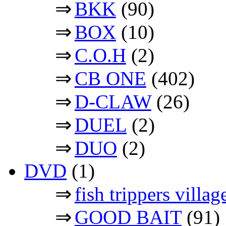
⇒
BKK
(90)
⇒
BOX
(10)
⇒
C.O.H
(2)
⇒
CB ONE
(402)
⇒
D-CLAW
(26)
⇒
DUEL
(2)
⇒
DUO
(2)
DVD
(1)
⇒
fish trippers vil
⇒
GOOD BAIT
(91)