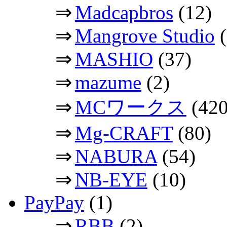
⇒
Madcapbros
(12)
⇒
Mangrove Studio
(
⇒
MASHIO
(37)
⇒
mazume
(2)
⇒
MCワークス
(420
⇒
Mg-CRAFT
(80)
⇒
NABURA
(54)
⇒
NB-EYE
(10)
PayPay
(1)
⇒
RBB
(2)