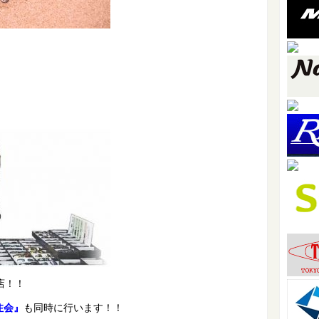
店！！
注会』
も同時に行います！！