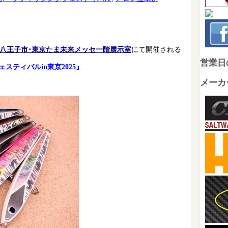
八王子市･東京たま未来メッセ一階展示室
にて開催される
営業日
ェスティバルin東京2025』
メーカ