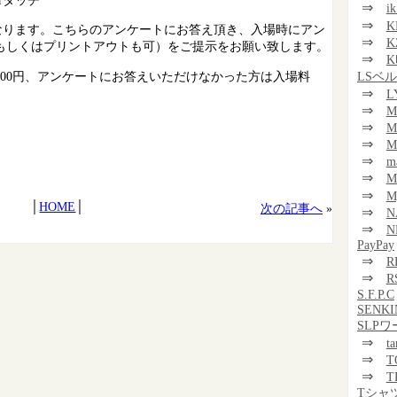
⇒
i
⇒
K
トになります。こちらのアンケートにお答え頂き、入場時にアン
⇒
K
もしくはプリントアウトも可）をご提示をお願い致します。
⇒
K
00円、アンケートにお答えいただけなかった方は入場料
LSベ
⇒
L
⇒
M
。
⇒
M
⇒
M
⇒
m
⇒
⇒
M
│
HOME
│
次の記事へ
»
⇒
N
⇒
N
PayPay
⇒
R
⇒
R
S.F.P.C
SENKI
SLP
⇒
t
⇒
T
⇒
T
Tシャ