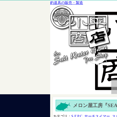
釣道具の販売・製造
メロン屋工房『SEAR
カテゴリ：
S.F.P.C
,
サーチスイマー
,
ス