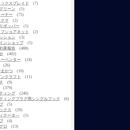
エックスブレイド
(7)
グリーン
(1)
オーナー
(75)
オクマ
(2)
りポッパー
(1)
オフショアネット
(2)
ッション
(3)
インショップ
(5)
釣果報告
(488)
せ
(402)
カーペンター
(24)
(26)
がまかつ
(10)
ガンクラフト
(11)
チ
(9)
(379)
ティング
(246)
ティングプラグ用シングルフック
(6)
プ
(5)
ックス
(29)
ィテータ―
(1)
ブ
(4)
グロ
(13)