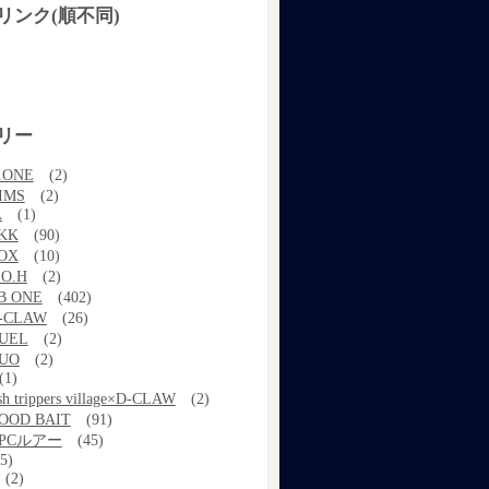
リンク(順不同)
リー
.ONE
(2)
IMS
(2)
A
(1)
KK
(90)
OX
(10)
.O.H
(2)
B ONE
(402)
-CLAW
(26)
UEL
(2)
UO
(2)
(1)
ish trippers village×D-CLAW
(2)
OOD BAIT
(91)
PCルアー
(45)
5)
(2)