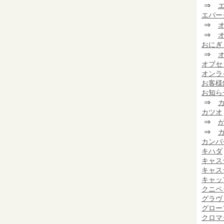
⇒
エバー
⇒
⇒
おにぎ
⇒
オブセ
オンラ
お客様
お知ら
⇒
カツオ
⇒
⇒
カンパ
キハダ
キャス
キャス
キャッ
クニペ
グラヴ
グロー
クロマ