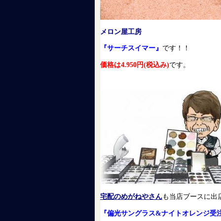
メロン屋工房
『サーチスイマー』
です！！
価格は4.950円(税込み)
です。
宅配のめがねやさん
も当店ブースに出
『偏光サングラス&ナイトオレンジ受