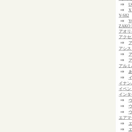
⇒
U
⇒
Y-S82
⇒
Y
ZAKO 
アオリ
アクセ
⇒
アシス
⇒
⇒
アルミ
⇒
⇒
イナン
イベン
インタ
⇒
⇒
⇒
エアマ
⇒
⇒