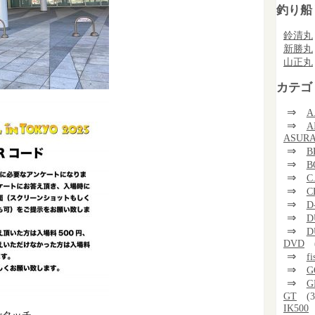
釣り船
鈴清丸
新勝丸
山正丸
カテゴ
⇒
A
⇒
A
ASUR
⇒
B
⇒
B
⇒
C
⇒
C
⇒
D
⇒
D
⇒
D
DVD
⇒
f
⇒
G
⇒
G
GT
(3
IK500
rタッチ