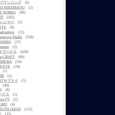
kプランニング
(6)
EI HIRAMATSU
(2)
Z WORKS
(68)
印
(202)
ルハンマー
(5)
YTE
(8)
adcapbros
(12)
angrove Studio
(530)
ASHIO
(37)
azume
(2)
MCワークス
(420)
g-CRAFT
(80)
ABURA
(54)
B-EYE
(10)
(1)
BB
(2)
STサプライ
(5)
(40)
N
(6)
ワークス
(1)
ama.TV
(2)
OHO
(4)
RUTH JAPAN
(125)
ツ
(15)