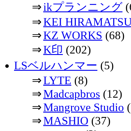
⇒
ikプランニング
(
⇒
KEI HIRAMATS
⇒
KZ WORKS
(68)
⇒
K印
(202)
LSベルハンマー
(5)
⇒
LYTE
(8)
⇒
Madcapbros
(12)
⇒
Mangrove Studio
(
⇒
MASHIO
(37)