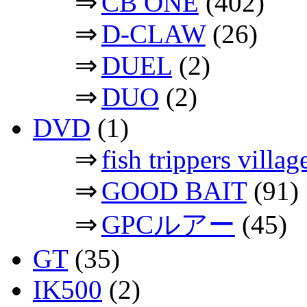
⇒
CB ONE
(402)
⇒
D-CLAW
(26)
⇒
DUEL
(2)
⇒
DUO
(2)
DVD
(1)
⇒
fish trippers vil
⇒
GOOD BAIT
(91)
⇒
GPCルアー
(45)
GT
(35)
IK500
(2)