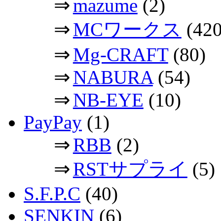
⇒
mazume
(2)
⇒
MCワークス
(420
⇒
Mg-CRAFT
(80)
⇒
NABURA
(54)
⇒
NB-EYE
(10)
PayPay
(1)
⇒
RBB
(2)
⇒
RSTサプライ
(5)
S.F.P.C
(40)
SENKIN
(6)