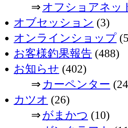
⇒
オフショアネッ
オブセッション
(3)
オンラインショップ
(5
お客様釣果報告
(488)
お知らせ
(402)
⇒
カーペンター
(24
カツオ
(26)
⇒
がまかつ
(10)