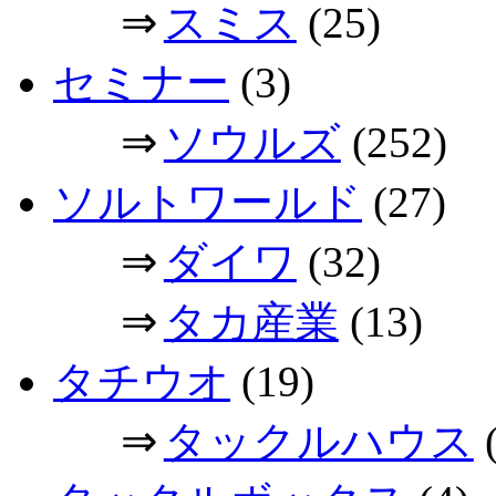
⇒
スミス
(25)
セミナー
(3)
⇒
ソウルズ
(252)
ソルトワールド
(27)
⇒
ダイワ
(32)
⇒
タカ産業
(13)
タチウオ
(19)
⇒
タックルハウス
(