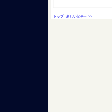
│
トップ
│
新しい記事へ >>