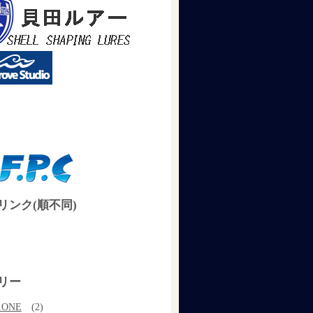
リンク(順不同)
リー
.ONE
(2)