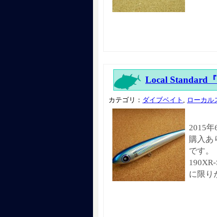
Local Standard
カテゴリ：
ダイブベイト
,
ローカル
2015
購入あ
です。
190
に限り