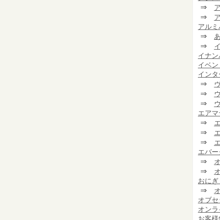
⇒
⇒
アルミ
⇒
⇒
イナン
イベン
インタ
⇒
⇒
⇒
エアマ
⇒
⇒
⇒
エバー
⇒
⇒
おにぎ
⇒
オブセ
オンラ
お客様