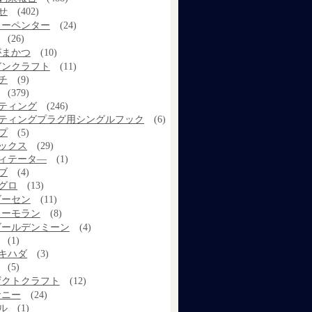
せ
(402)
カーペンター
(24)
(26)
がまかつ
(10)
ガンクラフト
(11)
チ
(9)
(379)
ティング
(246)
ティングプラグ用シングルフック
(6)
プ
(5)
ックス
(29)
ィテータ―
(1)
ブ
(4)
グロ
(13)
ゴーセン
(11)
コーモラン
(8)
ゴールデンミーン
(4)
(1)
キハダ
(3)
(5)
ザクトクラフト
(12)
サニー
(24)
ル
(1)