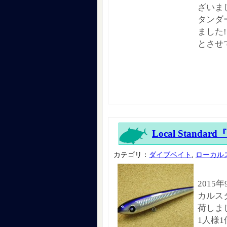
ざいま
タンダ
ました
とさせ
Local Standard
カテゴリ：
ダイブベイト
,
ローカル
2015
カルス
荷しま
1人様