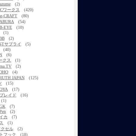
azume
(2)
MCワークス
(420)
g-CRAFT
(80)
ABURA
(54)
B-EYE
(10)
(1)
BB
(2)
STサプライ
(5)
(40)
N
(6)
ワークス
(1)
ama.TV
(2)
OHO
(4)
RUTH JAPAN
(125)
ツ
(15)
OYA
(17)
Xブレイド
(16)
(1)
GK
(7)
Pen
(2)
イカ
(7)
ス
(1)
アクセル
(2)
トフック
(18)