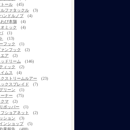
アトール
(45)
アルファタックル
(3)
ハンドルノブ
(4)
あわび本舗
(4)
イオミック
(4)
バ
(1)
ト
(13)
ーフック
(1)
ヴァンフック
(2)
ウエア
(2)
ウッドリーム
(146)
ティック
(2)
エイムス
(4)
エクストリームルアー
(23)
エックスブレイド
(7)
グリーン
(1)
オーナー
(75)
オクマ
(2)
りポッパー
(1)
オフショアネット
(2)
ッション
(3)
インショップ
(5)
釣果報告
(488)