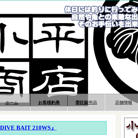
ホーム
お客様釣果
委託販売品
店舗情報
d『DIVE BAIT 210WS』