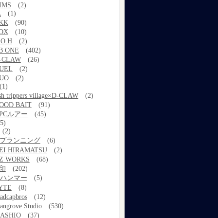
IMS
(2)
A
(1)
KK
(90)
OX
(10)
.O.H
(2)
B ONE
(402)
-CLAW
(26)
UEL
(2)
UO
(2)
(1)
ish trippers village×D-CLAW
(2)
OOD BAIT
(91)
PCルアー
(45)
5)
(2)
kプランニング
(6)
EI HIRAMATSU
(2)
Z WORKS
(68)
印
(202)
ルハンマー
(5)
YTE
(8)
adcapbros
(12)
angrove Studio
(530)
ASHIO
(37)