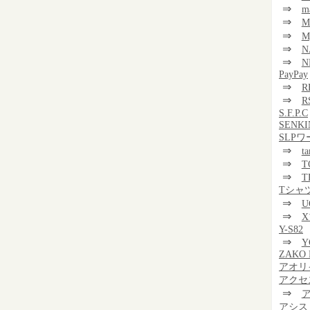
⇒
m
⇒
⇒
M
⇒
N
⇒
N
PayPay
⇒
R
⇒
R
S.F.P.C
SENKI
SLP
⇒
t
⇒
T
⇒
T
Tシャ
⇒
U
⇒
Y-S82
⇒
Y
ZAKO 
アオリ
アクセ
⇒
アシス