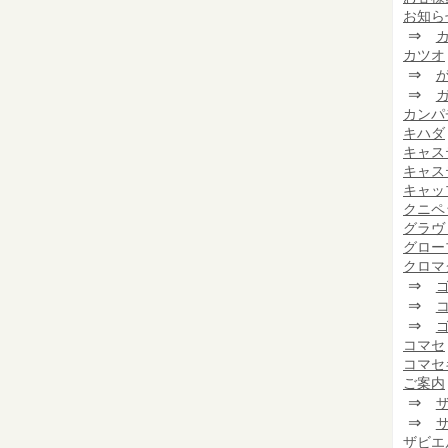
お知ら
⇒
カツオ
⇒
⇒
カンパ
キハダ
キャス
キャス
キャッ
クニペ
グラヴ
グロー
クロマ
⇒
⇒
⇒
コマセ
コマセ
ご案内
⇒
⇒
ザビエ