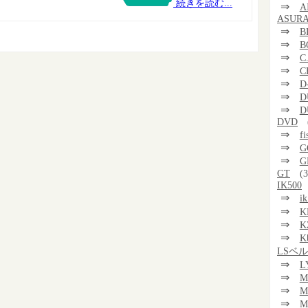
続きを読む...
⇒
A
ASUR
⇒
B
⇒
B
⇒
C
⇒
C
⇒
D
⇒
D
⇒
D
DVD
⇒
f
⇒
G
⇒
G
GT
(3
IK500
⇒
i
⇒
K
⇒
K
⇒
K
LSベ
⇒
L
⇒
M
⇒
M
⇒
M