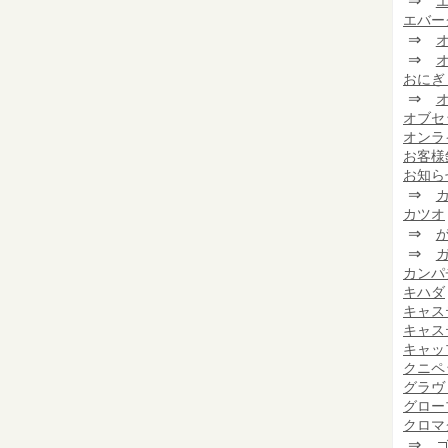
⇒
エバー
⇒
⇒
おにぎ
⇒
オブセ
オンラ
お客様
お知ら
⇒
カツオ
⇒
⇒
カンパ
キハダ
キャス
キャス
キャッ
クニペ
グラヴ
グロー
クロマ
⇒