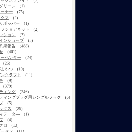
エックスブレイド
(7)
グリーン
(1)
オーナー
(75)
オクマ
(2)
りポッパー
(1)
オフショアネット
(2)
ッション
(3)
インショップ
(5)
釣果報告
(488)
せ
(401)
カーペンター
(24)
(26)
がまかつ
(10)
ガンクラフト
(11)
チ
(9)
(379)
ティング
(246)
ティングプラグ用シングルフック
(6)
プ
(5)
ックス
(29)
ィテータ―
(1)
ブ
(4)
グロ
(13)
ゴーセン
(11)