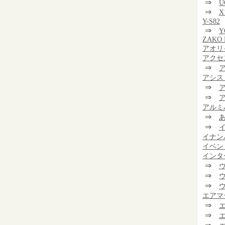
⇒
U
⇒
Y-S82
⇒
Y
ZAKO 
アオリ
アクセ
⇒
アシス
⇒
⇒
アルミ
⇒
⇒
イナン
イベン
インタ
⇒
⇒
⇒
エアマ
⇒
⇒