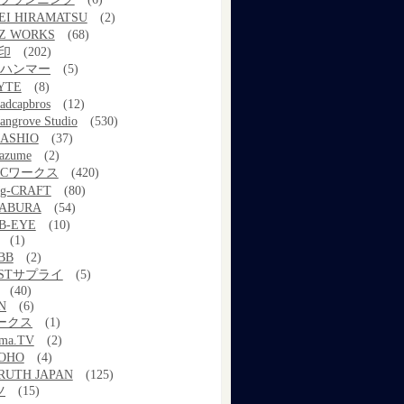
EI HIRAMATSU
(2)
Z WORKS
(68)
印
(202)
ルハンマー
(5)
YTE
(8)
adcapbros
(12)
angrove Studio
(530)
ASHIO
(37)
azume
(2)
MCワークス
(420)
g-CRAFT
(80)
ABURA
(54)
B-EYE
(10)
(1)
BB
(2)
STサプライ
(5)
(40)
N
(6)
ワークス
(1)
ama.TV
(2)
OHO
(4)
RUTH JAPAN
(125)
ツ
(15)