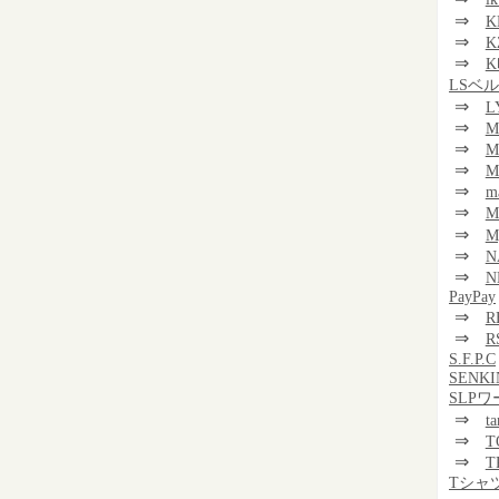
⇒
K
⇒
K
⇒
K
LSベ
⇒
L
⇒
M
⇒
M
⇒
M
⇒
m
⇒
⇒
M
⇒
N
⇒
N
PayPay
⇒
R
⇒
R
S.F.P.C
SENKI
SLP
⇒
t
⇒
T
⇒
T
Tシャ