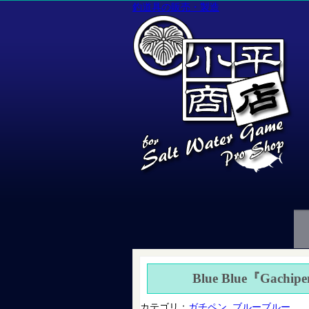
釣道具の販売・製造
Blue Blue『Gachip
カテゴリ：
ガチペン
,
ブルーブルー