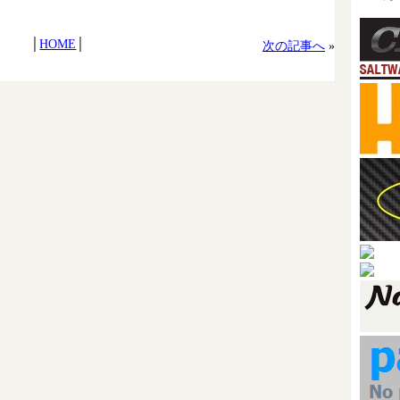
│
HOME
│
次の記事へ
»