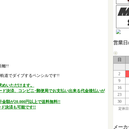
営業日
日
離!!
2
軌道でダイブするペンシルです!!
9
求めいただけます。
16
ード決済、コンビニ･郵便局でお支払い出来る代金後払いが
23
30
額が20.000円以上で送料無料!!
ド決済も可能です!!
定休日
メーカ