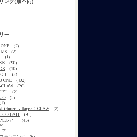
リンク(順不同)
リー
.ONE
(2)
IMS
(2)
A
(1)
KK
(90)
OX
(10)
.O.H
(2)
B ONE
(402)
-CLAW
(26)
UEL
(2)
UO
(2)
(1)
ish trippers village×D-CLAW
(2)
OOD BAIT
(91)
PCルアー
(45)
5)
(2)
kプランニング
(6)