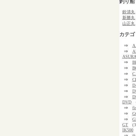
釣り船
鈴清丸
新勝丸
山正丸
カテゴ
⇒
A
⇒
A
ASUR
⇒
B
⇒
B
⇒
C
⇒
C
⇒
D
⇒
D
⇒
D
DVD
⇒
f
⇒
G
⇒
G
GT
(3
IK500
⇒
i