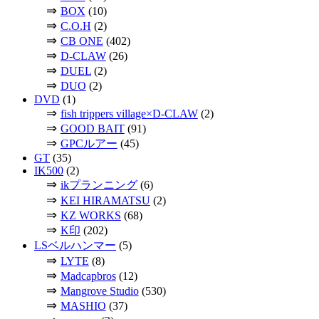
⇒
BOX
(10)
⇒
C.O.H
(2)
⇒
CB ONE
(402)
⇒
D-CLAW
(26)
⇒
DUEL
(2)
⇒
DUO
(2)
DVD
(1)
⇒
fish trippers village×D-CLAW
(2)
⇒
GOOD BAIT
(91)
⇒
GPCルアー
(45)
GT
(35)
IK500
(2)
⇒
ikプランニング
(6)
⇒
KEI HIRAMATSU
(2)
⇒
KZ WORKS
(68)
⇒
K印
(202)
LSベルハンマー
(5)
⇒
LYTE
(8)
⇒
Madcapbros
(12)
⇒
Mangrove Studio
(530)
⇒
MASHIO
(37)