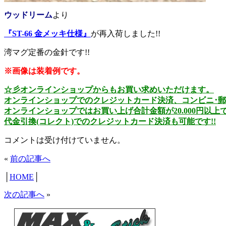
ウッドリーム
より
『ST-66 金メッキ仕様』
が
再入荷しました!!
湾マグ定番の金針です!!
※画像は装着例です。
☆彡オンラインショップからもお買い求めいただけます。
オンラインショップでのクレジットカード決済、コンビニ･郵
オンラインショップではお買い上げ合計金額が20.000円以上で
代金引換(コレクト)でのクレジットカード決済も可能です!!
コメントは受け付けていません。
«
前の記事へ
│
HOME
│
次の記事へ
»