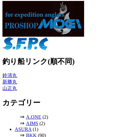
釣り船リンク(順不同)
鈴清丸
新勝丸
山正丸
カテゴリー
⇒
A.ONE
(2)
⇒
AIMS
(2)
ASURA
(1)
⇒
BKK
(90)