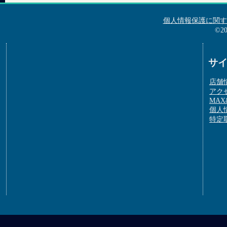
個人情報保護に関す
©2
サ
店舗
アク
MAX&
個人
特定