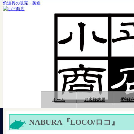
釣道具の販売・製造
ホーム
お客様釣果
委託販
NABURA『LOCO/ロコ』