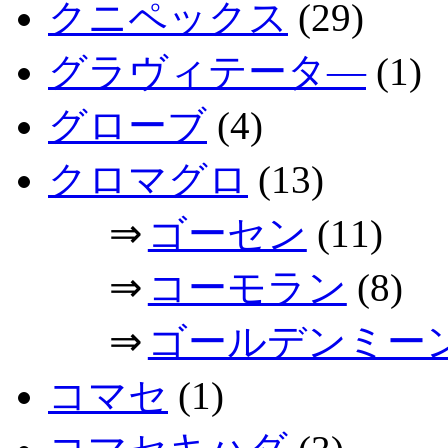
クニペックス
(29)
グラヴィテータ―
(1)
グローブ
(4)
クロマグロ
(13)
⇒
ゴーセン
(11)
⇒
コーモラン
(8)
⇒
ゴールデンミー
コマセ
(1)