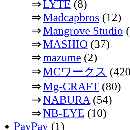
⇒
LYTE
(8)
⇒
Madcapbros
(12)
⇒
Mangrove Studio
(
⇒
MASHIO
(37)
⇒
mazume
(2)
⇒
MCワークス
(420
⇒
Mg-CRAFT
(80)
⇒
NABURA
(54)
⇒
NB-EYE
(10)
PayPay
(1)