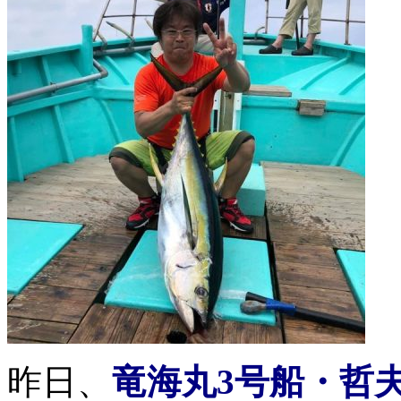
昨日、
竜海丸3号船・哲