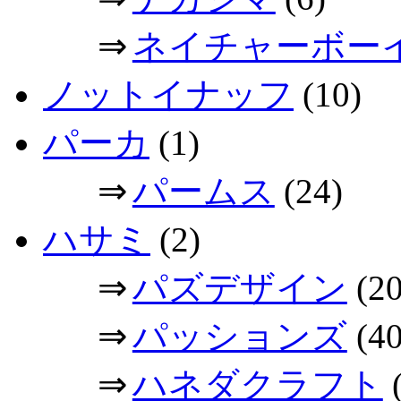
⇒
ネイチャーボー
ノットイナッフ
(10)
パーカ
(1)
⇒
パームス
(24)
ハサミ
(2)
⇒
パズデザイン
(20
⇒
パッションズ
(40
⇒
ハネダクラフト
(