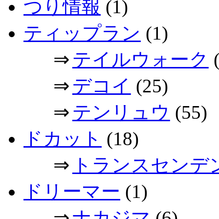
つり情報
(1)
ティップラン
(1)
⇒
テイルウォーク
(
⇒
デコイ
(25)
⇒
テンリュウ
(55)
ドカット
(18)
⇒
トランスセンデ
ドリーマー
(1)
⇒
ナカジマ
(6)