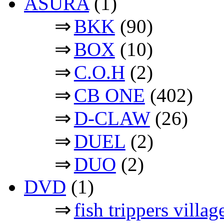
ASURA
(1)
⇒
BKK
(90)
⇒
BOX
(10)
⇒
C.O.H
(2)
⇒
CB ONE
(402)
⇒
D-CLAW
(26)
⇒
DUEL
(2)
⇒
DUO
(2)
DVD
(1)
⇒
fish trippers vil