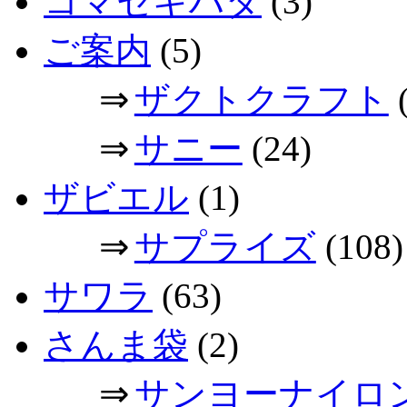
コマセキハダ
(3)
ご案内
(5)
⇒
ザクトクラフト
(
⇒
サニー
(24)
ザビエル
(1)
⇒
サプライズ
(108)
サワラ
(63)
さんま袋
(2)
⇒
サンヨーナイロ