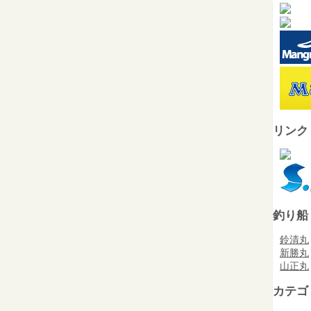
リンク
釣り船
鈴清丸
新勝丸
山正丸
カテゴ