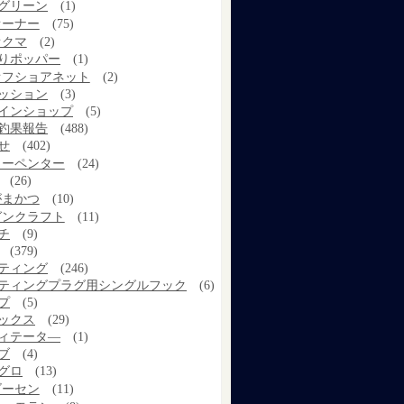
グリーン
(1)
オーナー
(75)
オクマ
(2)
りポッパー
(1)
オフショアネット
(2)
ッション
(3)
インショップ
(5)
釣果報告
(488)
せ
(402)
カーペンター
(24)
(26)
がまかつ
(10)
ガンクラフト
(11)
チ
(9)
(379)
ティング
(246)
ティングプラグ用シングルフック
(6)
プ
(5)
ックス
(29)
ィテータ―
(1)
ブ
(4)
グロ
(13)
ゴーセン
(11)