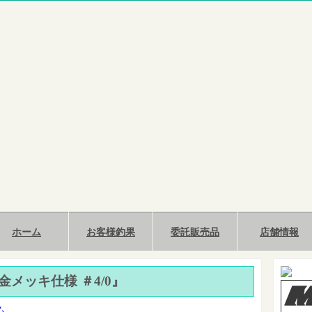
ホーム
お客様釣果
委託販売品
店舗情報
6 金メッキ仕様 ＃4/0』
ム