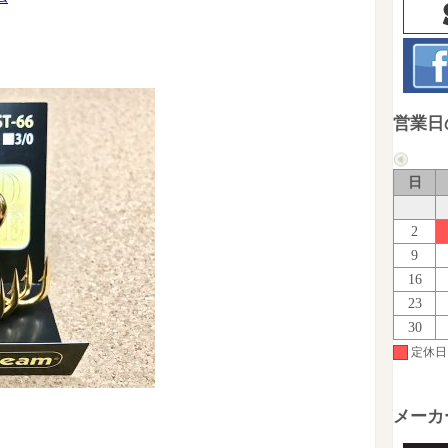
営業日
日
2
9
16
23
30
定休日
メーカ