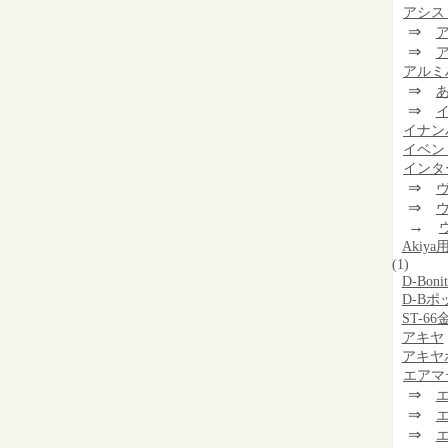
アシス
⇒
⇒
アルミ
⇒
⇒
イナン
イベン
インタ
⇒
⇒
→
Aki
(1)
D-Bonit
D-Bポ
ST-6
アキヤ
アキヤ
エアマ
⇒
⇒
⇒