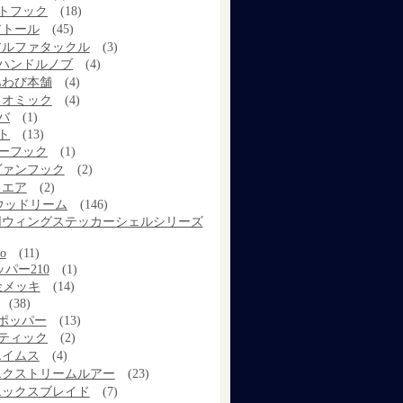
トフック
(18)
アトール
(45)
アルファタックル
(3)
ハンドルノブ
(4)
あわび本舗
(4)
イオミック
(4)
バ
(1)
ト
(13)
ーフック
(1)
ヴァンフック
(2)
ウエア
(2)
ウッドリーム
(146)
ya用ウィングステッカーシェルシリーズ
o
(11)
ッパー210
(1)
6金メッキ
(14)
(38)
ポッパー
(13)
ティック
(2)
エイムス
(4)
エクストリームルアー
(23)
エックスブレイド
(7)