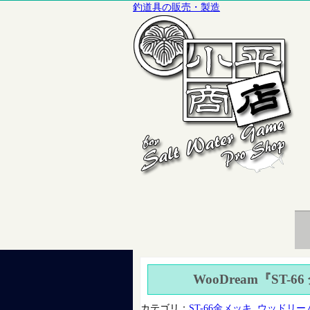
釣道具の販売・製造
WooDream『ST-6
カテゴリ：
ST-66金メッキ
,
ウッドリー