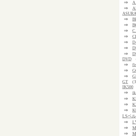
⇒
A
⇒
A
ASUR
⇒
B
⇒
B
⇒
C
⇒
C
⇒
D
⇒
D
⇒
D
DVD
⇒
f
⇒
G
⇒
G
GT
(3
IK500
⇒
i
⇒
K
⇒
K
⇒
K
LSベ
⇒
L
⇒
M
⇒
M