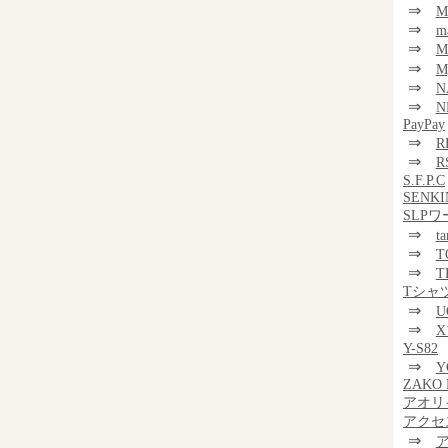
⇒
M
⇒
m
⇒
⇒
M
⇒
N
⇒
N
PayPay
⇒
R
⇒
R
S.F.P.C
SENKI
SLP
⇒
t
⇒
T
⇒
T
Tシャ
⇒
U
⇒
Y-S82
⇒
Y
ZAKO 
アオリ
アクセ
⇒