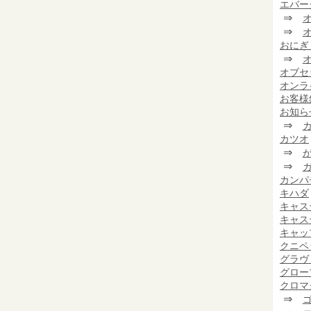
エバー
⇒
⇒
おにぎ
⇒
オブセ
オンラ
お客様
お知ら
⇒
カツオ
⇒
⇒
カンパ
キハダ
キャス
キャス
キャッ
クニペ
グラヴ
グロー
クロマ
⇒