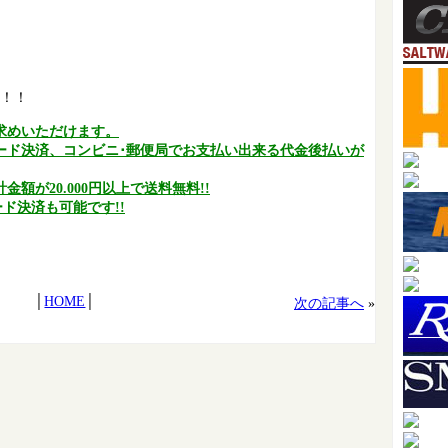
！！
求めいただけます。
ード決済、コンビニ･郵便局でお支払い出来る代金後払いが
額が20.000円以上で送料無料!!
ド決済も可能です!!
│
HOME
│
次の記事へ
»