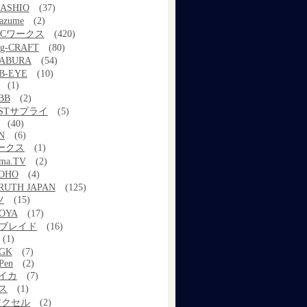
ASHIO
(37)
azume
(2)
MCワークス
(420)
g-CRAFT
(80)
ABURA
(54)
B-EYE
(10)
(1)
BB
(2)
STサプライ
(5)
(40)
N
(6)
ワークス
(1)
ama.TV
(2)
OHO
(4)
RUTH JAPAN
(125)
ツ
(15)
OYA
(17)
Xブレイド
(16)
(1)
GK
(7)
Pen
(2)
イカ
(7)
ス
(1)
アクセル
(2)