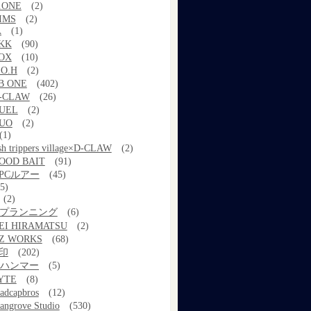
.ONE
(2)
IMS
(2)
A
(1)
KK
(90)
OX
(10)
.O.H
(2)
B ONE
(402)
-CLAW
(26)
UEL
(2)
UO
(2)
(1)
ish trippers village×D-CLAW
(2)
OOD BAIT
(91)
PCルアー
(45)
5)
(2)
kプランニング
(6)
EI HIRAMATSU
(2)
Z WORKS
(68)
印
(202)
ルハンマー
(5)
YTE
(8)
adcapbros
(12)
angrove Studio
(530)