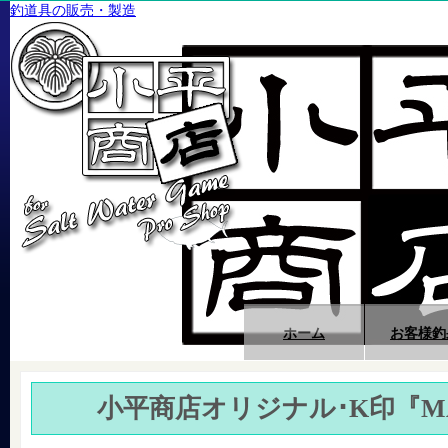
釣道具の販売・製造
ホーム
お客様釣
小平商店オリジナル･K印『MAX