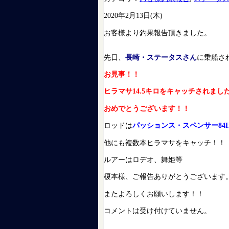
2020年2月13日(木)
お客様より釣果報告頂きました。
先日、
長崎・ステータスさん
に乗船さ
お見事！！
ヒラマサ14.5キロをキャッチされまし
おめでとうございます！！
ロッドは
パッションス・スペンサー84
他にも複数本ヒラマサをキャッチ！！
ルアーはロデオ、舞姫等
榎本様、ご報告ありがとうございます
またよろしくお願いします！！
コメントは受け付けていません。