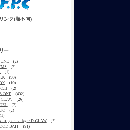
リンク(順不同)
リー
.ONE
(2)
IMS
(2)
A
(1)
KK
(90)
OX
(10)
.O.H
(2)
B ONE
(402)
-CLAW
(26)
UEL
(2)
UO
(2)
(1)
ish trippers village×D-CLAW
(2)
OOD BAIT
(91)