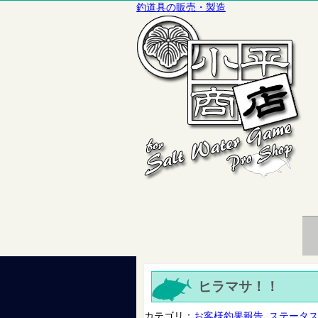
釣道具の販売・製造
ヒラマサ！！
カテゴリ：
お客様釣果報告
,
ステータ