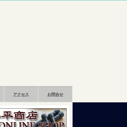
アクセス
お問合せ