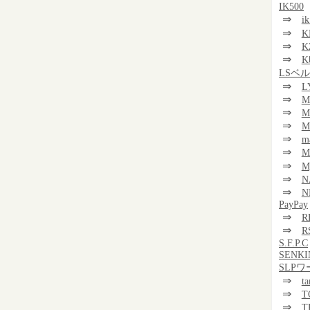
IK500
⇒
i
⇒
K
⇒
K
⇒
K
LSベ
⇒
L
⇒
M
⇒
M
⇒
M
⇒
m
⇒
⇒
M
⇒
N
⇒
N
PayPay
⇒
R
⇒
R
S.F.P.C
SENKI
SLP
⇒
t
⇒
T
⇒
T