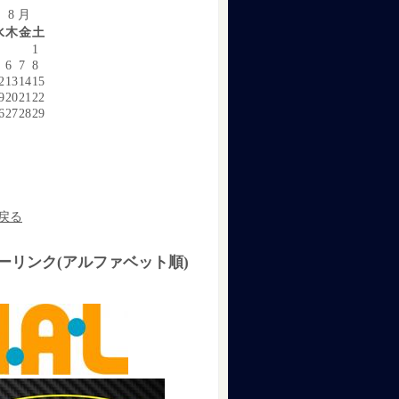
 8 月
水
木
金
土
1
6
7
8
2
13
14
15
9
20
21
22
6
27
28
29
戻る
ーリンク(アルファベット順)