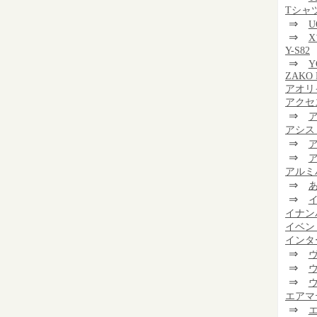
Tシャ
⇒
U
⇒
Y-S82
⇒
Y
ZAKO 
アオリ
アクセ
⇒
アシス
⇒
⇒
アルミ
⇒
⇒
イナン
イベン
インタ
⇒
⇒
⇒
エアマ
⇒