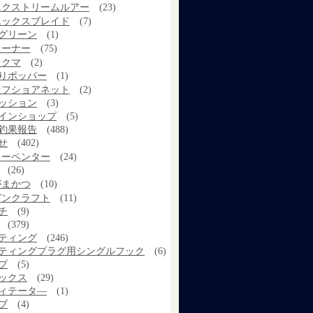
エクストリームルアー
(23)
エックスブレイド
(7)
グリーン
(1)
オーナー
(75)
オクマ
(2)
りポッパー
(1)
オフショアネット
(2)
ッション
(3)
インショップ
(5)
釣果報告
(488)
せ
(402)
カーペンター
(24)
(26)
がまかつ
(10)
ガンクラフト
(11)
チ
(9)
(379)
ティング
(246)
ティングプラグ用シングルフック
(6)
プ
(5)
ックス
(29)
ィテータ―
(1)
ブ
(4)