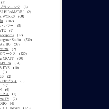
(2)
kプランニング
(6)
EI HIRAMATSU
(2)
Z WORKS
(68)
印
(202)
ルハンマー
(5)
YTE
(8)
adcapbros
(12)
angrove Studio
(530)
ASHIO
(37)
azume
(2)
MCワークス
(420)
g-CRAFT
(80)
ABURA
(54)
B-EYE
(10)
(1)
BB
(2)
STサプライ
(5)
(40)
N
(6)
ワークス
(1)
ama.TV
(2)
OHO
(4)
RUTH JAPAN
(125)