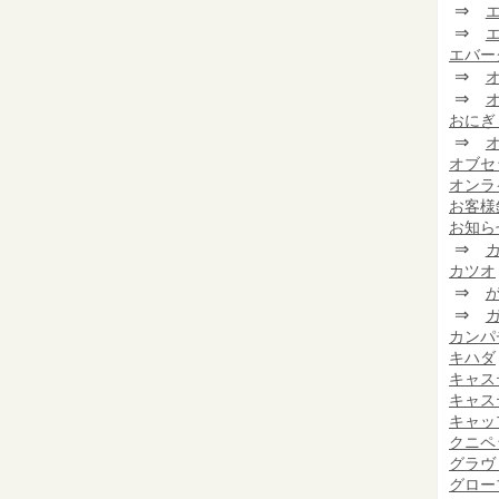
⇒
⇒
エバー
⇒
⇒
おにぎ
⇒
オブセ
オンラ
お客様
お知ら
⇒
カツオ
⇒
⇒
カンパ
キハダ
キャス
キャス
キャッ
クニペ
グラヴ
グロー