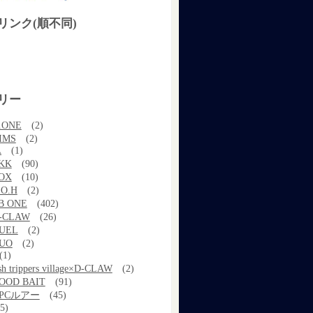
リンク(順不同)
リー
.ONE
(2)
IMS
(2)
A
(1)
KK
(90)
OX
(10)
.O.H
(2)
B ONE
(402)
-CLAW
(26)
UEL
(2)
UO
(2)
(1)
ish trippers village×D-CLAW
(2)
OOD BAIT
(91)
PCルアー
(45)
5)