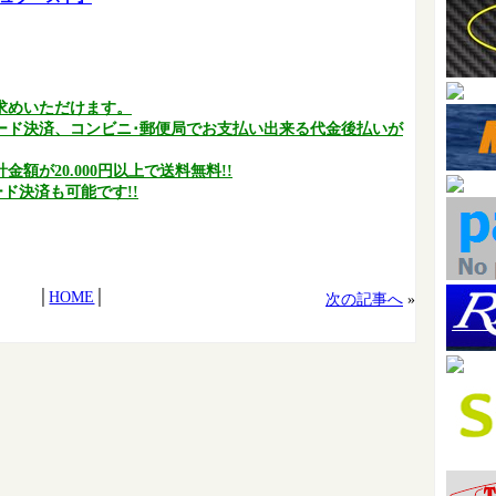
求めいただけます。
ード決済、コンビニ･郵便局でお支払い出来る代金後払いが
額が20.000円以上で送料無料!!
ド決済も可能です!!
│
HOME
│
次の記事へ
»