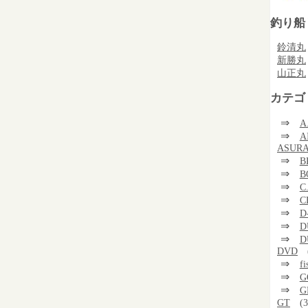
釣り船
鈴清丸
新勝丸
山正丸
カテゴ
⇒
A
⇒
A
ASUR
⇒
B
⇒
B
⇒
C
⇒
C
⇒
D
⇒
D
⇒
D
DVD
⇒
f
⇒
G
⇒
G
GT
(3