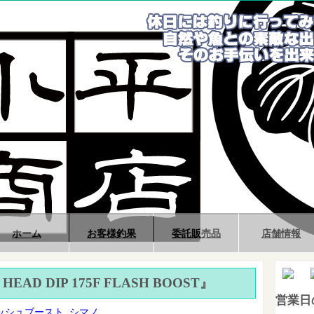
ホーム
お客様釣果
委託販売品
店舗情報
HEAD DIP 175F FLASH BOOST』
営業日
ッシュブースト
,
シマノ