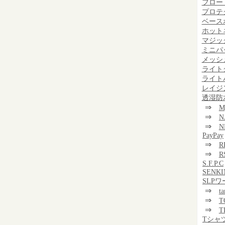
フロー
プロテ
ベース
ホット
マジッ
ミニパッ
メッシ
ライト
ライト
レイジ
透湿防
⇒
M
⇒
N
⇒
N
PayPay
⇒
R
⇒
R
S.F.P.C
SENKI
SLP
⇒
t
⇒
T
⇒
T
Tシャ