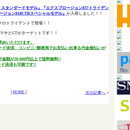
ト スタンダードモデル』『エクスプロージョン837トライデン
ジョン818CTRスペシャルモデル』
が入荷しました！！
クのトライデントで登場！！
ラマサとGTがターゲットです！！
求めいただけます。
ード決済、コンビニ･郵便局でお支払い出来る代金後払いが
額が20.000円以上で送料無料!!
ド決済も可能です!!
│
HOME
│
次の記事へ
»