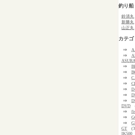
釣り船
鈴清丸
新勝丸
山正丸
カテゴ
⇒
A
⇒
A
ASUR
⇒
B
⇒
B
⇒
C
⇒
C
⇒
D
⇒
D
⇒
D
DVD
⇒
f
⇒
G
⇒
G
GT
(3
IK500