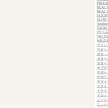
PROGR
REAL 
REAL 
SLIGH
SLOW
Souther
TACKL
TTベ
VECT
WILD 
ウイン
ウオー
ガタ―
ガター
ガター
サブデ
サポー
サポー
サマー
スライ
ドライ
ドロッ
ニット
ニット