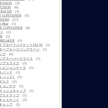
ESSION
(3)
FUSION
(6)
TRACER
(1)
T CONTAINER
(5)
 HAND
(27)
n Blue
(1)
E CONTAINER
(6)
ルト
(1)
OR
(1)
BREAKER
(1)
ドプルーフジャケットSSJ-10
(1)
タープルーフバッグラージ
(1)
ジグ
(6)
ジグスーパースライス
(1)
ジグスライス
(5)
ィビジョンケース
(1)
トパッド
(1)
トパッド2
(1)
マスク
(1)
トコンテナ
(1)
メッシュキャップ
(1)
プストラップ
(1)
キャスケット
(3)
キャップ
(2)