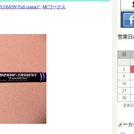
LOSION“Full contact”
,
MCワークス
営業日
日
2
9
16
23
30
定休日
メーカ