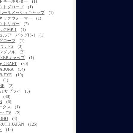
トキーホルダー
(1)
クトグローブ
(1)
ボールメッシュキャップ
(1)
ネックウォーマー
(1)
クトリガー
(2)
クMP-1
(1)
ュルアーバッグIS-1
(1)
グローブ
(1)
パッド2
(3)
ングブル
(2)
水BBキャップ
(1)
g-CRAFT
(80)
ABURA
(54)
B-EYE
(10)
(1)
BB
(2)
STサプライ
(5)
(40)
N
(6)
ワークス
(1)
ama.TV
(2)
OHO
(4)
RUTH JAPAN
(125)
ツ
(15)