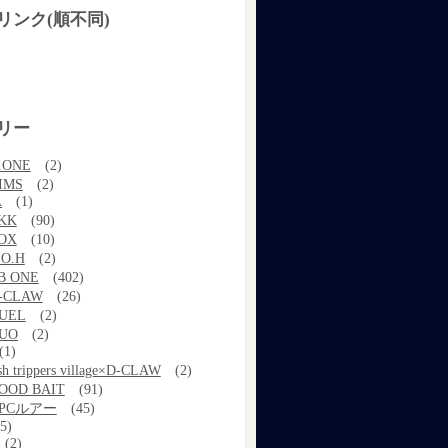
リンク(順不同)
リー
.ONE
(2)
IMS
(2)
A
(1)
KK
(90)
OX
(10)
.O.H
(2)
B ONE
(402)
-CLAW
(26)
UEL
(2)
UO
(2)
(1)
ish trippers village×D-CLAW
(2)
OOD BAIT
(91)
PCルアー
(45)
5)
(2)