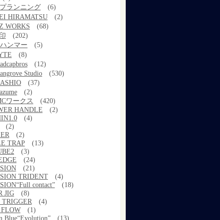
kプランニング
(6)
EI HIRAMATSU
(2)
Z WORKS
(68)
印
(202)
ルハンマー
(5)
YTE
(8)
adcapbros
(12)
angrove Studio
(530)
ASHIO
(37)
azume
(2)
MCワークス
(420)
WER HANDLE
(2)
IN1.0
(4)
(2)
ER
(2)
E TRAP
(13)
UBE2
(3)
EDGE
(24)
SION
(21)
SION TRIDENT
(4)
ION“Full contact”
(18)
 JIG
(8)
 TRIGGER
(4)
 FLOW
(1)
n Blue“Evolution”
(13)