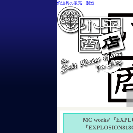
釣道具の販売・製造
MC works’『EXP
『EXPLOSION818CT