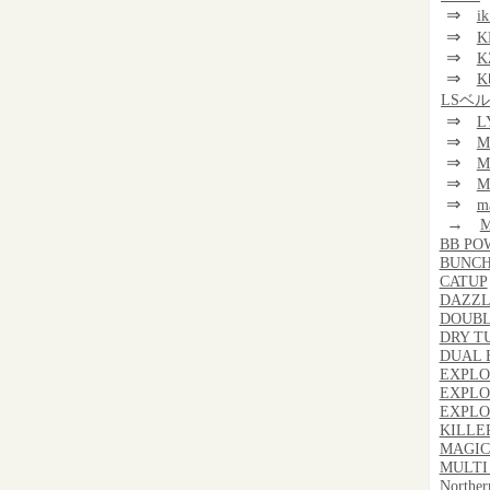
⇒
i
⇒
K
⇒
K
⇒
K
LSベ
⇒
L
⇒
M
⇒
M
⇒
M
⇒
m
→
BB PO
BUNCH
CATUP
DAZZL
DOUBL
DRY T
DUAL 
EXPLO
EXPLO
EXPLOS
KILLER
MAGIC
MULTI
Norther