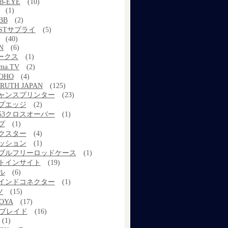
B-EYE
(10)
(1)
BB
(2)
STサプライ
(5)
(40)
N
(6)
ワークス
(1)
ama.TV
(2)
OHO
(4)
RUTH JAPAN
(125)
ャンスプリンター
(23)
プエッジ
(2)
53クロスオーバー
(1)
プ
(1)
クスター
(4)
ッション
(1)
ブルフリーロッドケース
(1)
トインサイト
(19)
ル
(6)
インドコネクター
(1)
ツ
(15)
OYA
(17)
Xブレイド
(16)
(1)