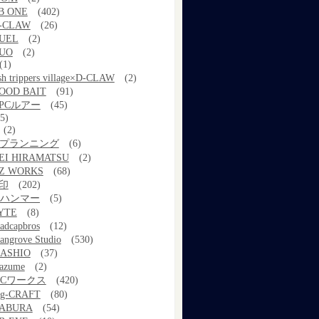
B ONE
(402)
-CLAW
(26)
UEL
(2)
UO
(2)
(1)
ish trippers village×D-CLAW
(2)
OOD BAIT
(91)
PCルアー
(45)
5)
(2)
kプランニング
(6)
EI HIRAMATSU
(2)
Z WORKS
(68)
印
(202)
ルハンマー
(5)
YTE
(8)
adcapbros
(12)
angrove Studio
(530)
ASHIO
(37)
azume
(2)
MCワークス
(420)
g-CRAFT
(80)
ABURA
(54)