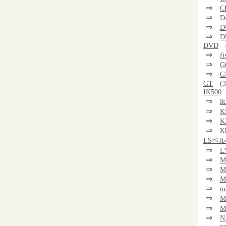
⇒
C
⇒
D
⇒
D
⇒
D
DVD
⇒
f
⇒
G
⇒
G
GT
(3
IK500
⇒
i
⇒
K
⇒
K
⇒
K
LSベ
⇒
L
⇒
M
⇒
M
⇒
M
⇒
m
⇒
⇒
M
⇒
N