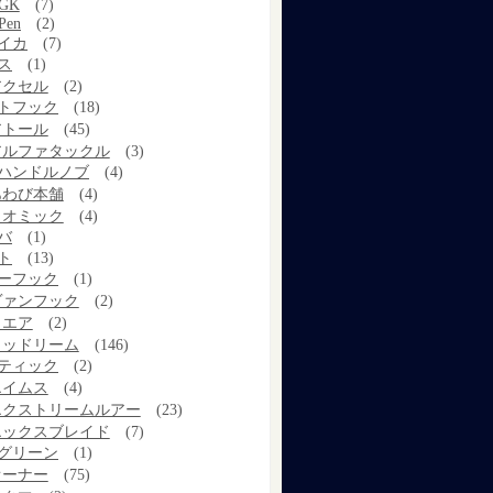
GK
(7)
Pen
(2)
イカ
(7)
ス
(1)
アクセル
(2)
トフック
(18)
アトール
(45)
アルファタックル
(3)
ハンドルノブ
(4)
あわび本舗
(4)
イオミック
(4)
バ
(1)
ト
(13)
ーフック
(1)
ヴァンフック
(2)
ウエア
(2)
ウッドリーム
(146)
ティック
(2)
エイムス
(4)
エクストリームルアー
(23)
エックスブレイド
(7)
グリーン
(1)
オーナー
(75)