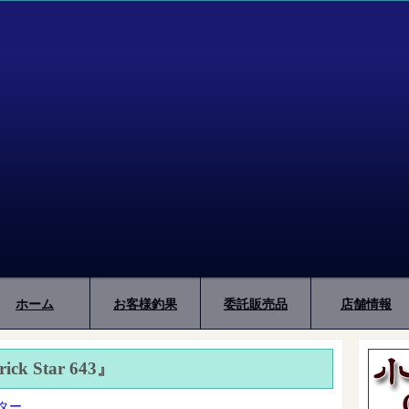
ホーム
お客様釣果
委託販売品
店舗情報
ck Star 643』
ター