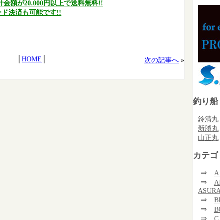
額が20.000円以上で送料無料!!
ド決済も可能です!!
│
HOME
│
次の記事へ
»
釣り船
鈴清丸
新勝丸
山正丸
カテゴ
⇒
A
⇒
A
ASUR
⇒
B
⇒
B
⇒
C