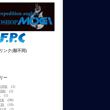
リンク(順不同)
リー
.ONE
(2)
IMS
(2)
A
(1)
KK
(90)
OX
(10)
.O.H
(2)