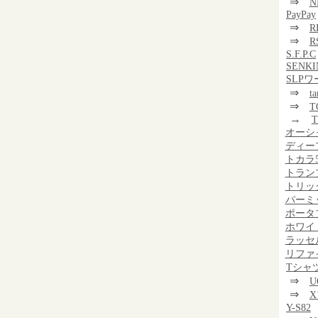
⇒
N
PayPay
⇒
R
⇒
R
S.F.P.C
SENKI
SLP
⇒
t
⇒
T
→
T
オーシ
ディー
トカラ
トラン
トリッ
パーミ
ポータ
ホワイ
ラッセ
リファ
Tシャ
⇒
U
⇒
Y-S82