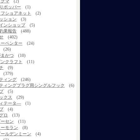
オクマ
(2)
りポッパー
(1)
オフショアネット
(2)
ッション
(3)
インショップ
(5)
釣果報告
(488)
せ
(402)
カーペンター
(24)
(26)
がまかつ
(10)
ガンクラフト
(11)
チ
(9)
(379)
ティング
(246)
ティングプラグ用シングルフック
(6)
プ
(5)
ックス
(29)
ィテータ―
(1)
ブ
(4)
グロ
(13)
ゴーセン
(11)
コーモラン
(8)
ゴールデンミーン
(4)
(1)