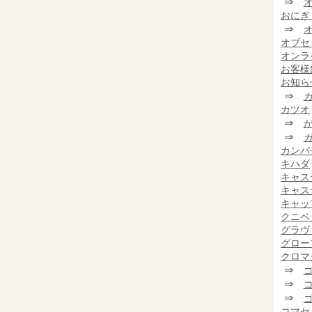
⇒
おにぎ
⇒
オブセ
オンラ
お客様
お知ら
⇒
カツオ
⇒
⇒
カンパ
キハダ
キャス
キャス
キャッ
クニペ
グラヴ
グロー
クロマ
⇒
⇒
⇒
コマセ