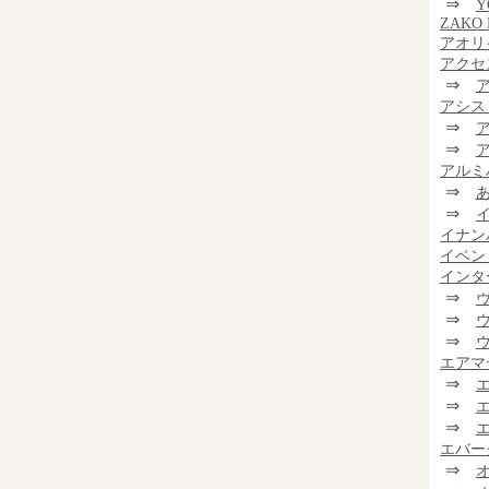
⇒
Y
ZAKO 
アオリ
アクセ
⇒
アシス
⇒
⇒
アルミ
⇒
⇒
イナン
イベン
インタ
⇒
⇒
⇒
エアマ
⇒
⇒
⇒
エバー
⇒