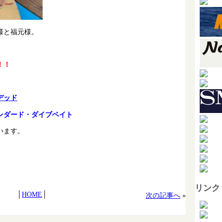
様と福元様。
！！
デッド
ンダード・ダイブベイト
います。
リンク
│
HOME
│
次の記事へ
»