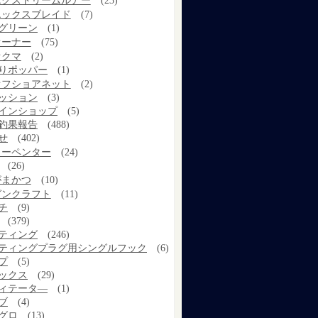
エクストリームルアー
(23)
エックスブレイド
(7)
グリーン
(1)
オーナー
(75)
オクマ
(2)
りポッパー
(1)
オフショアネット
(2)
ッション
(3)
インショップ
(5)
釣果報告
(488)
せ
(402)
カーペンター
(24)
(26)
がまかつ
(10)
ガンクラフト
(11)
チ
(9)
(379)
ティング
(246)
ティングプラグ用シングルフック
(6)
プ
(5)
ックス
(29)
ィテータ―
(1)
ブ
(4)
グロ
(13)