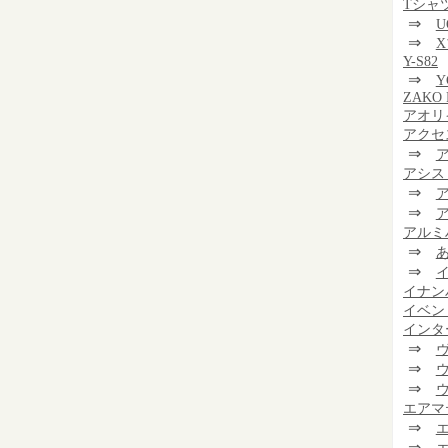
Tシャ
⇒
U
⇒
Y-S82
⇒
Y
ZAKO 
アオリ
アクセ
⇒
アシス
⇒
⇒
アルミ
⇒
⇒
イナン
イベン
インタ
⇒
⇒
⇒
エアマ
⇒
⇒