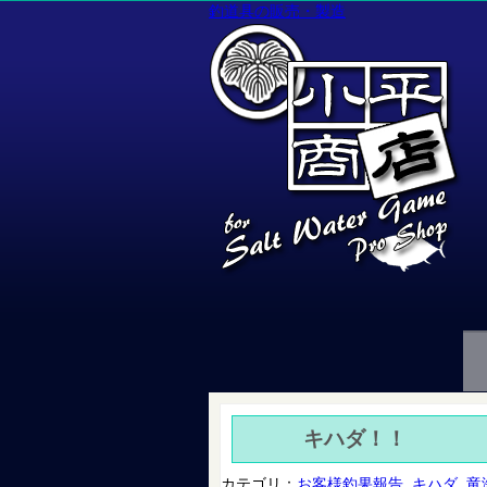
釣道具の販売・製造
キハダ！！
カテゴリ：
お客様釣果報告
,
キハダ
,
竜