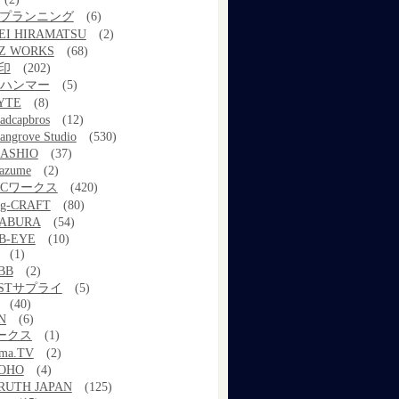
kプランニング
(6)
EI HIRAMATSU
(2)
Z WORKS
(68)
印
(202)
ルハンマー
(5)
YTE
(8)
adcapbros
(12)
angrove Studio
(530)
ASHIO
(37)
azume
(2)
MCワークス
(420)
g-CRAFT
(80)
ABURA
(54)
B-EYE
(10)
(1)
BB
(2)
STサプライ
(5)
(40)
N
(6)
ワークス
(1)
ama.TV
(2)
OHO
(4)
RUTH JAPAN
(125)