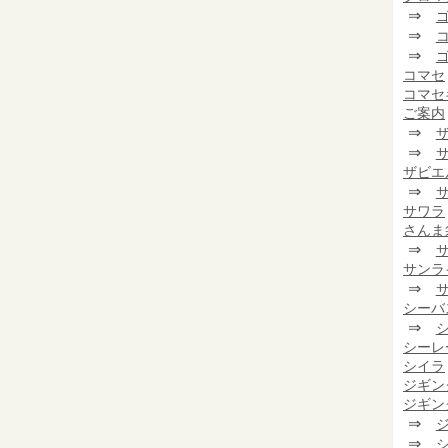
⇒
⇒
⇒
コマセ
コマセ
ご案内
⇒
⇒
ザビエ
⇒
サワラ
さんま
⇒
サンラ
⇒
シーバ
⇒
シーレ
シイラ
ジギン
ジギン
⇒
⇒