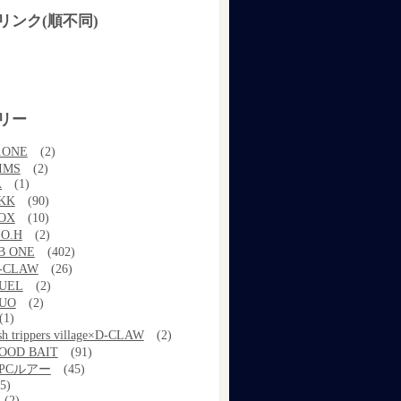
リンク(順不同)
リー
.ONE
(2)
IMS
(2)
A
(1)
KK
(90)
OX
(10)
.O.H
(2)
B ONE
(402)
-CLAW
(26)
UEL
(2)
UO
(2)
(1)
ish trippers village×D-CLAW
(2)
OOD BAIT
(91)
PCルアー
(45)
5)
(2)