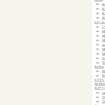
⇒
i
⇒
K
⇒
K
⇒
K
LSベ
⇒
L
⇒
M
⇒
M
⇒
M
⇒
m
⇒
⇒
M
⇒
N
⇒
N
PayPay
⇒
R
⇒
R
S.F.P.C
SENKI
SLP
⇒
t
⇒
T
⇒
T