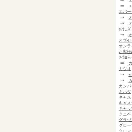
⇒
エバー
⇒
⇒
おにぎ
⇒
オブセ
オンラ
お客様
お知ら
⇒
カツオ
⇒
⇒
カンパ
キハダ
キャス
キャス
キャッ
クニペ
グラヴ
グロー
クロマ