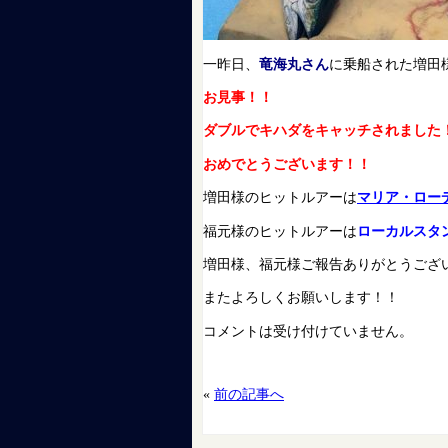
一昨日、
竜海丸さん
に乗船された増田
お見事！！
ダブルでキハダをキャッチされました
おめでとうございます！！
増田様のヒットルアーは
マリア・ロー
福元様のヒットルアーは
ローカルスタ
増田様、福元様ご報告ありがとうござ
またよろしくお願いします！！
コメントは受け付けていません。
«
前の記事へ