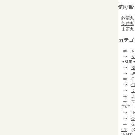
釣り船
鈴清丸
新勝丸
山正丸
カテゴ
⇒
A
⇒
A
ASUR
⇒
B
⇒
B
⇒
C
⇒
C
⇒
D
⇒
D
⇒
D
DVD
⇒
f
⇒
G
⇒
G
GT
(3
IK500