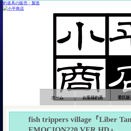
釣道具の販売・製造
ホーム
お客様釣果
委託販
fish trippers village『Liber Ta
EMOCION220 VER.HD』