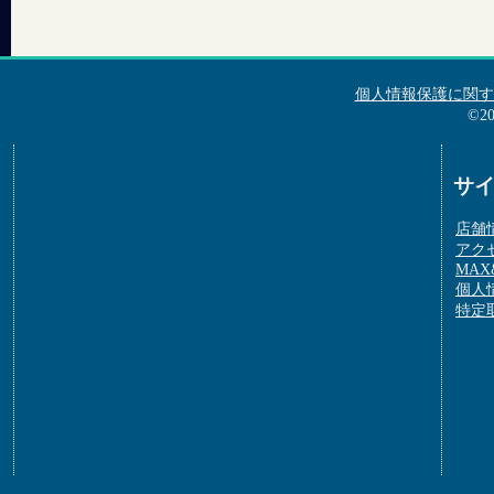
個人情報保護に関す
©2
サ
店舗
アク
MAX&
個人
特定