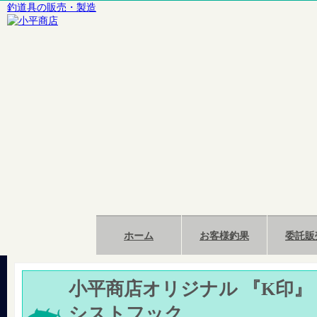
釣道具の販売・製造
ホーム
お客様釣果
委託販
小平商店オリジナル 『K印』
シストフック