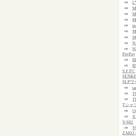
⇒
L
⇒
M
⇒
M
⇒
M
⇒
m
⇒
⇒
M
⇒
N
⇒
N
PayPay
⇒
R
⇒
R
S.F.P.C
SENKI
SLP
⇒
t
⇒
T
⇒
T
Tシャ
⇒
U
⇒
Y-S82
⇒
Y
ZAKO 