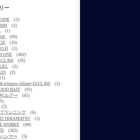
リー
.ONE
(2)
IMS
(2)
A
(1)
KK
(90)
OX
(10)
.O.H
(2)
B ONE
(402)
-CLAW
(26)
UEL
(2)
UO
(2)
(1)
ish trippers village×D-CLAW
(2)
OOD BAIT
(91)
PCルアー
(45)
5)
(2)
kプランニング
(6)
EI HIRAMATSU
(2)
Z WORKS
(68)
印
(202)
ルハンマー
(5)