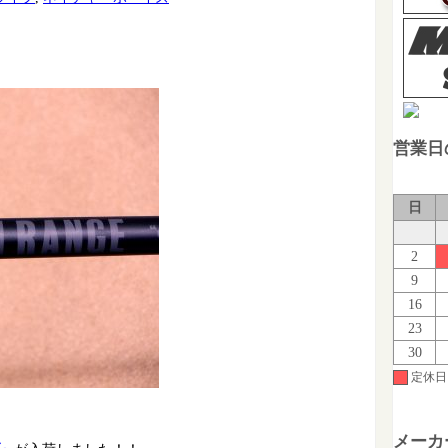
営業日
日
2
9
16
23
30
定休日
メーカ