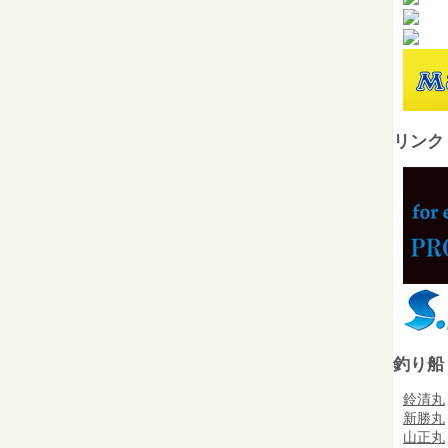
リンク
釣り船
鈴清丸
新勝丸
山正丸