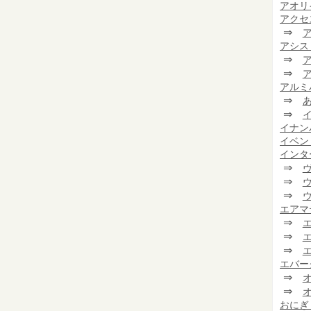
アオリ
アクセ
⇒
アシス
⇒
⇒
アルミ
⇒
⇒
イナン
イベン
インタ
⇒
⇒
⇒
エアマ
⇒
⇒
⇒
エバー
⇒
⇒
おにぎ