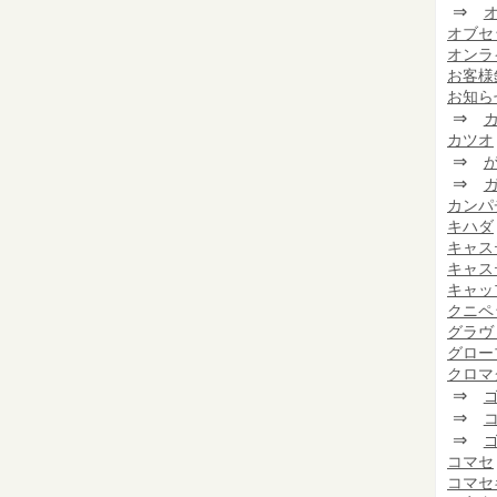
⇒
オブセ
オンラ
お客様
お知ら
⇒
カツオ
⇒
⇒
カンパ
キハダ
キャス
キャス
キャッ
クニペ
グラヴ
グロー
クロマ
⇒
⇒
⇒
コマセ
コマセ