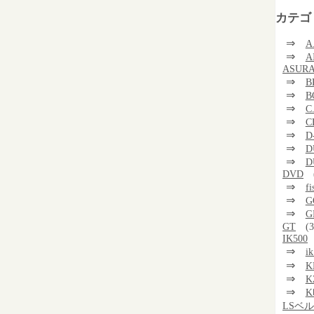
カテゴ
⇒
A
⇒
A
ASUR
⇒
B
⇒
B
⇒
C
⇒
C
⇒
D
⇒
D
⇒
D
DVD
⇒
f
⇒
G
⇒
G
GT
(3
IK500
⇒
i
⇒
K
⇒
K
⇒
K
LSベ