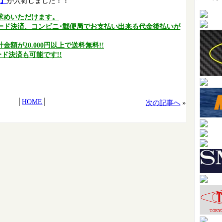
ブ』
が入荷しました！！
求めいただけます。
ード決済、コンビニ･郵便局でお支払い出来る代金後払いが
額が20.000円以上で送料無料!!
ド決済も可能です!!
│
HOME
│
次の記事へ
»