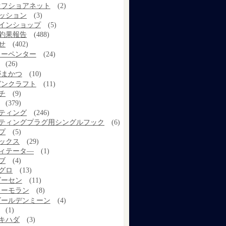
オフショアネット
(2)
ッション
(3)
インショップ
(5)
釣果報告
(488)
せ
(402)
カーペンター
(24)
(26)
がまかつ
(10)
ガンクラフト
(11)
チ
(9)
(379)
ティング
(246)
ティングプラグ用シングルフック
(6)
プ
(5)
ックス
(29)
ィテータ―
(1)
ブ
(4)
グロ
(13)
ゴーセン
(11)
コーモラン
(8)
ゴールデンミーン
(4)
(1)
キハダ
(3)