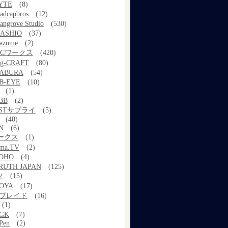
YTE
(8)
adcapbros
(12)
angrove Studio
(530)
ASHIO
(37)
azume
(2)
MCワークス
(420)
g-CRAFT
(80)
ABURA
(54)
B-EYE
(10)
(1)
BB
(2)
STサプライ
(5)
(40)
N
(6)
ワークス
(1)
ama.TV
(2)
OHO
(4)
RUTH JAPAN
(125)
ツ
(15)
OYA
(17)
Xブレイド
(16)
(1)
GK
(7)
Pen
(2)