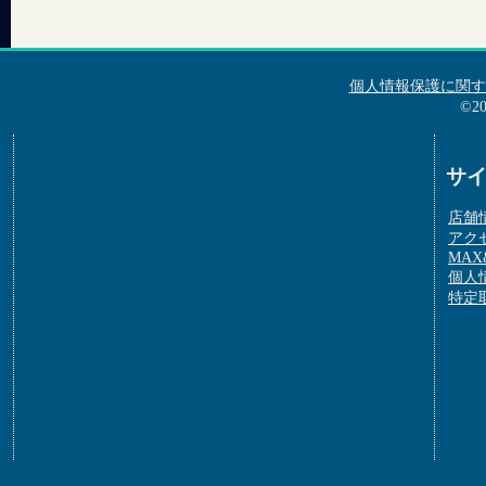
個人情報保護に関す
©2
サ
店舗
アク
MAX&
個人
特定