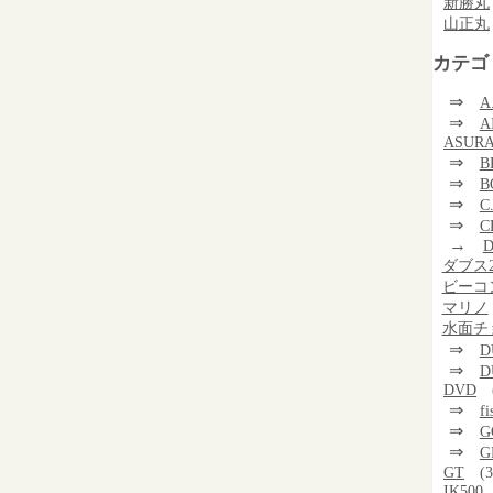
新勝丸
山正丸
カテゴ
⇒
A
⇒
A
ASUR
⇒
B
⇒
B
⇒
C
⇒
C
→
D
ダブス2
ビーコ
マリノ
水面チ
⇒
D
⇒
D
DVD
⇒
f
⇒
G
⇒
G
GT
(3
IK500