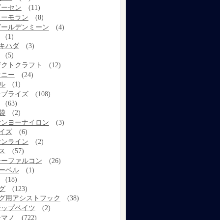
ゴーセン
(11)
コーモラン
(8)
ゴールデンミーン
(4)
(1)
キハダ
(3)
(5)
ザクトクラフト
(12)
サニー
(24)
ル
(1)
サプライズ
(108)
(63)
袋
(2)
サンヨーナイロン
(3)
イズ
(6)
サンライン
(2)
ス
(57)
シーファルコン
(26)
ーベル
(1)
(18)
グ
(123)
グ用アシストフック
(38)
ジップベイツ
(2)
シマノ
(722)