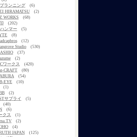
kプランニング
(6)
EI HIRAMATSU
(2)
Z WORKS
(68)
印
(202)
ルハンマー
(5)
YTE
(8)
adcapbros
(12)
angrove Studio
(530)
ASHIO
(37)
azume
(2)
MCワークス
(420)
g-CRAFT
(80)
ABURA
(54)
B-EYE
(10)
(1)
BB
(2)
STサプライ
(5)
(40)
N
(6)
ワークス
(1)
ama.TV
(2)
OHO
(4)
RUTH JAPAN
(125)