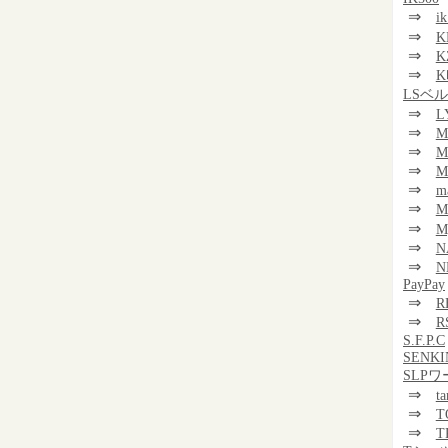
⇒
i
⇒
K
⇒
K
⇒
K
LSベ
⇒
L
⇒
M
⇒
M
⇒
M
⇒
m
⇒
⇒
M
⇒
N
⇒
N
PayPay
⇒
R
⇒
R
S.F.P.C
SENKI
SLP
⇒
t
⇒
T
⇒
T