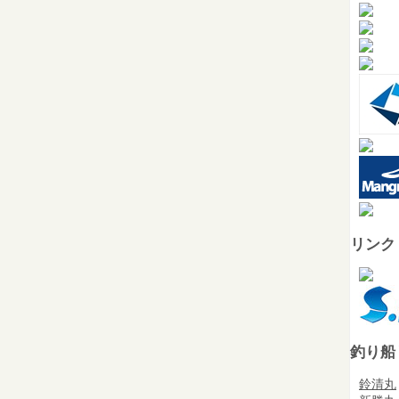
リンク
釣り船
鈴清丸