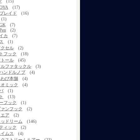
ツ
(15)
OYA
(17)
Xブレイド
(16)
(1)
GK
(7)
Pen
(2)
イカ
(7)
ス
(1)
アクセル
(2)
トフック
(18)
アトール
(45)
アルファタックル
(3)
ハンドルノブ
(4)
あわび本舗
(4)
イオミック
(4)
バ
(1)
ト
(13)
ーフック
(1)
ヴァンフック
(2)
ウエア
(2)
ウッドリーム
(146)
ティック
(2)
エイムス
(4)
エクストリームルアー
(23)