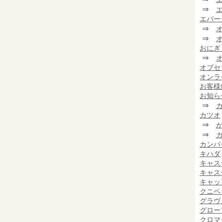
⇒
エバー
⇒
⇒
おにぎ
⇒
オブセ
オンラ
お客様
お知ら
⇒
カツオ
⇒
⇒
カンパ
キハダ
キャス
キャス
キャッ
クニペ
グラヴ
グロー
クロマ