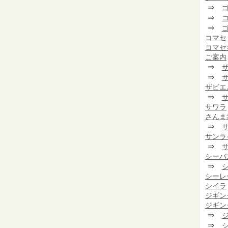
⇒
⇒
⇒
コマセ
コマセ
ご案内
⇒
⇒
ザビエ
⇒
サワラ
さんま
⇒
サンラ
⇒
シーバ
⇒
シーレ
シイラ
ジギン
ジギン
⇒
⇒