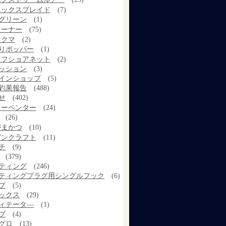
エックスブレイド
(7)
グリーン
(1)
オーナー
(75)
オクマ
(2)
りポッパー
(1)
オフショアネット
(2)
ッション
(3)
インショップ
(5)
釣果報告
(488)
せ
(402)
カーペンター
(24)
(26)
がまかつ
(10)
ガンクラフト
(11)
チ
(9)
(379)
ティング
(246)
ティングプラグ用シングルフック
(6)
プ
(5)
ックス
(29)
ィテータ―
(1)
ブ
(4)
グロ
(13)