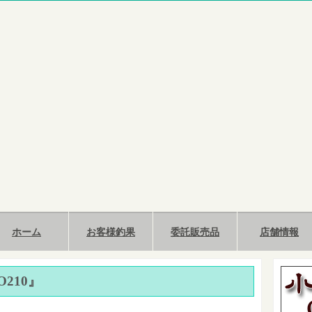
ホーム
お客様釣果
委託販売品
店舗情報
O210』