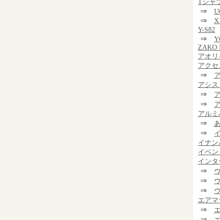
Tシャ
⇒
U
⇒
Y-S82
⇒
Y
ZAKO 
アオリ
アクセ
⇒
アシス
⇒
⇒
アルミ
⇒
⇒
イナン
イベン
インタ
⇒
⇒
⇒
エアマ
⇒
⇒