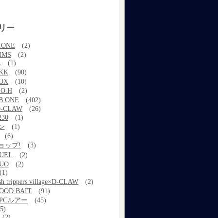
リー
.ONE
(2)
IMS
(2)
A
(1)
KK
(90)
OX
(10)
.O.H
(2)
B ONE
(402)
-CLAW
(26)
30
(1)
ン
(1)
(6)
ョップ!
(3)
UEL
(2)
UO
(2)
(1)
ish trippers village×D-CLAW
(2)
OOD BAIT
(91)
PCルアー
(45)
5)
(2)