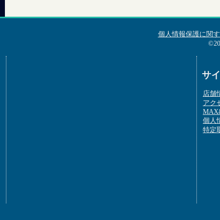
個人情報保護に関す
©2
サ
店舗
アク
MAX&
個人
特定