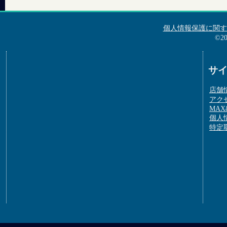
個人情報保護に関す
©2
サ
店舗
アク
MAX&
個人
特定