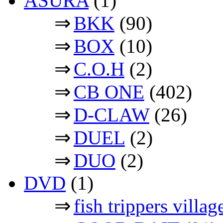
ASURA
(1)
⇒
BKK
(90)
⇒
BOX
(10)
⇒
C.O.H
(2)
⇒
CB ONE
(402)
⇒
D-CLAW
(26)
⇒
DUEL
(2)
⇒
DUO
(2)
DVD
(1)
⇒
fish trippers vil