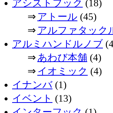
アシストフック
(18)
⇒
アトール
(45)
⇒
アルファタック
アルミハンドルノブ
(4
⇒
あわび本舗
(4)
⇒
イオミック
(4)
イナンバ
(1)
イベント
(13)
インターフック
(1)