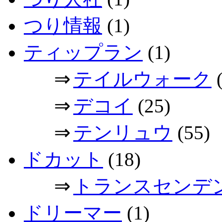
つり情報
(1)
ティップラン
(1)
⇒
テイルウォーク
(
⇒
デコイ
(25)
⇒
テンリュウ
(55)
ドカット
(18)
⇒
トランスセンデ
ドリーマー
(1)