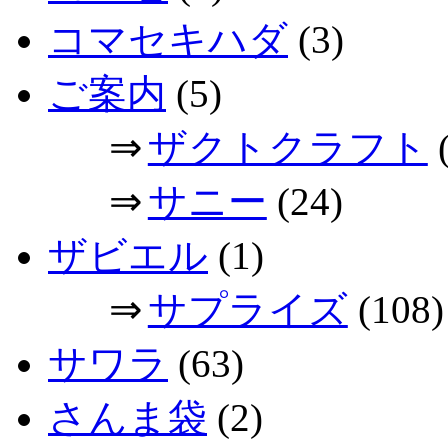
コマセキハダ
(3)
ご案内
(5)
⇒
ザクトクラフト
(
⇒
サニー
(24)
ザビエル
(1)
⇒
サプライズ
(108)
サワラ
(63)
さんま袋
(2)