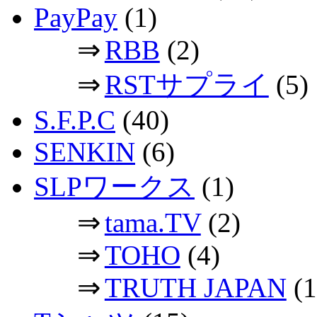
PayPay
(1)
⇒
RBB
(2)
⇒
RSTサプライ
(5)
S.F.P.C
(40)
SENKIN
(6)
SLPワークス
(1)
⇒
tama.TV
(2)
⇒
TOHO
(4)
⇒
TRUTH JAPAN
(1