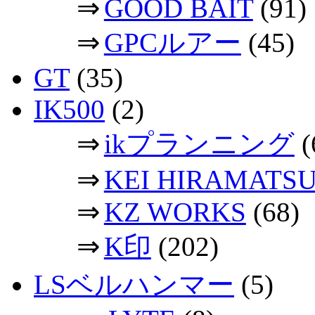
⇒
GOOD BAIT
(91)
⇒
GPCルアー
(45)
GT
(35)
IK500
(2)
⇒
ikプランニング
(
⇒
KEI HIRAMATS
⇒
KZ WORKS
(68)
⇒
K印
(202)
LSベルハンマー
(5)