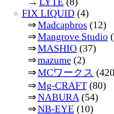
→
LYTE
(8)
FIX LIQUID
(4)
⇒
Madcapbros
(12)
⇒
Mangrove Studio
(
⇒
MASHIO
(37)
⇒
mazume
(2)
⇒
MCワークス
(420
⇒
Mg-CRAFT
(80)
⇒
NABURA
(54)
⇒
NB-EYE
(10)