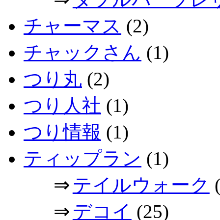
チャーマス
(2)
チャックさん
(1)
つり丸
(2)
つり人社
(1)
つり情報
(1)
ティップラン
(1)
⇒
テイルウォーク
(
⇒
デコイ
(25)