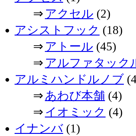
⇒
アクセル
(2)
アシストフック
(18)
⇒
アトール
(45)
⇒
アルファタック
アルミハンドルノブ
(4
⇒
あわび本舗
(4)
⇒
イオミック
(4)
イナンバ
(1)