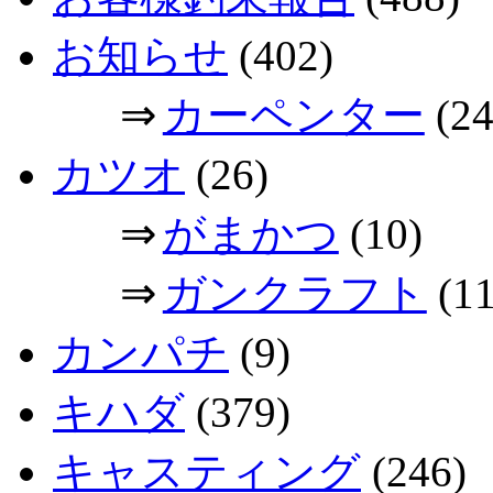
お知らせ
(402)
⇒
カーペンター
(24
カツオ
(26)
⇒
がまかつ
(10)
⇒
ガンクラフト
(11
カンパチ
(9)
キハダ
(379)
キャスティング
(246)