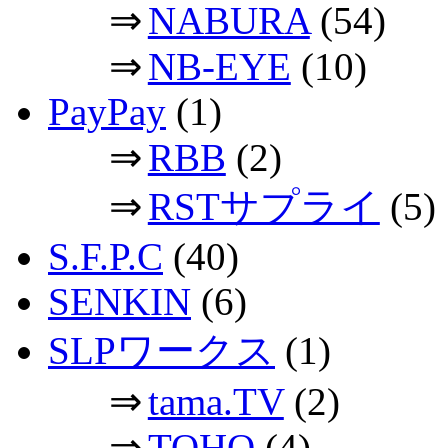
⇒
NABURA
(54)
⇒
NB-EYE
(10)
PayPay
(1)
⇒
RBB
(2)
⇒
RSTサプライ
(5)
S.F.P.C
(40)
SENKIN
(6)
SLPワークス
(1)
⇒
tama.TV
(2)
⇒
TOHO
(4)