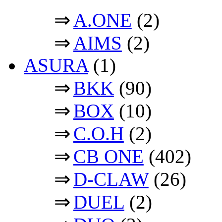
⇒
A.ONE
(2)
⇒
AIMS
(2)
ASURA
(1)
⇒
BKK
(90)
⇒
BOX
(10)
⇒
C.O.H
(2)
⇒
CB ONE
(402)
⇒
D-CLAW
(26)
⇒
DUEL
(2)