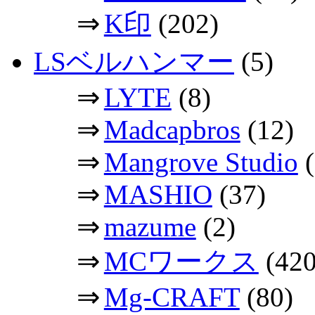
⇒
K印
(202)
LSベルハンマー
(5)
⇒
LYTE
(8)
⇒
Madcapbros
(12)
⇒
Mangrove Studio
(
⇒
MASHIO
(37)
⇒
mazume
(2)
⇒
MCワークス
(420
⇒
Mg-CRAFT
(80)