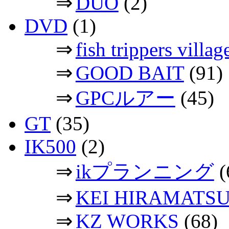
⇒
DUO
(2)
DVD
(1)
⇒
fish trippers vil
⇒
GOOD BAIT
(91)
⇒
GPCルアー
(45)
GT
(35)
IK500
(2)
⇒
ikプランニング
(
⇒
KEI HIRAMATS
⇒
KZ WORKS
(68)