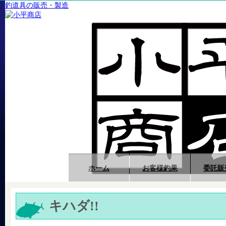
釣道具の販売・製造
ホーム
お客様釣果
委託販
キハダ!!