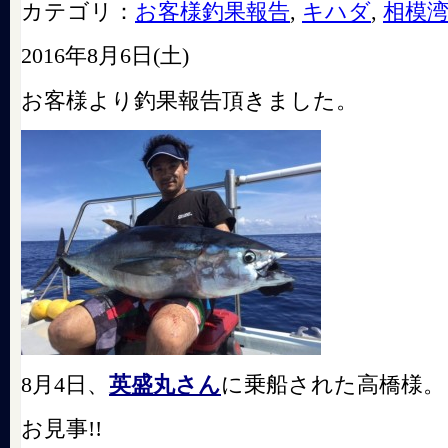
カテゴリ：
お客様釣果報告
,
キハダ
,
相模
2016年8月6日(土)
お客様より釣果報告頂きました。
8月4日、
英盛丸さん
に乗船された高橋様。
お見事!!