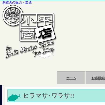
釣道具の販売・製造
ホーム
お客様釣
ヒラマサ･ワラサ!!