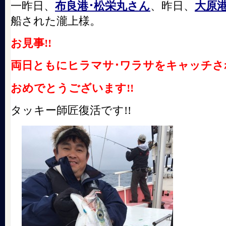
一昨日、
布良港･松栄丸さん
、昨日、
大原
船された瀧上様。
お見事!!
両日ともにヒラマサ･ワラサをキャッチされ
おめでとうございます!!
タッキー師匠復活です!!