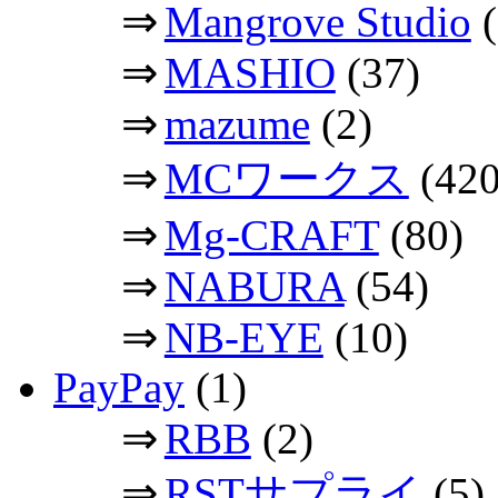
⇒
Mangrove Studio
(
⇒
MASHIO
(37)
⇒
mazume
(2)
⇒
MCワークス
(420
⇒
Mg-CRAFT
(80)
⇒
NABURA
(54)
⇒
NB-EYE
(10)
PayPay
(1)
⇒
RBB
(2)
⇒
RSTサプライ
(5)