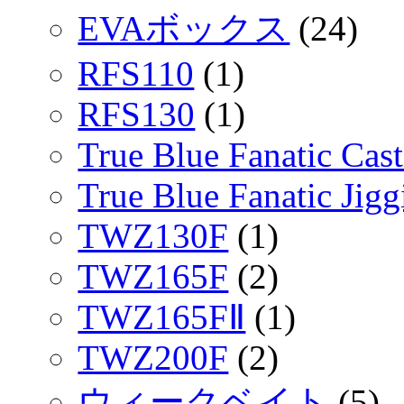
EVAボックス
(24)
RFS110
(1)
RFS130
(1)
True Blue Fanatic Cas
True Blue Fanatic Jigg
TWZ130F
(1)
TWZ165F
(2)
TWZ165FⅡ
(1)
TWZ200F
(2)
ウィークベイト
(5)