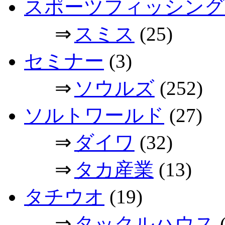
スポーツフィッシング
⇒
スミス
(25)
セミナー
(3)
⇒
ソウルズ
(252)
ソルトワールド
(27)
⇒
ダイワ
(32)
⇒
タカ産業
(13)
タチウオ
(19)
⇒
タックルハウス
(