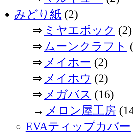
みどり紙
(2)
⇒
ミヤエポック
(2)
⇒
ムーンクラフト
(
⇒
メイホー
(2)
⇒
メイホウ
(2)
⇒
メガバス
(16)
→
メロン屋工房
(1
EVAティップカバー