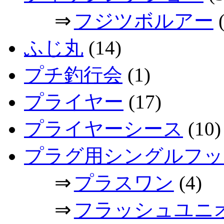
⇒
フジツボルアー
(
ふじ丸
(14)
プチ釣行会
(1)
プライヤー
(17)
プライヤーシース
(10)
プラグ用シングルフッ
⇒
プラスワン
(4)
⇒
フラッシュユニ