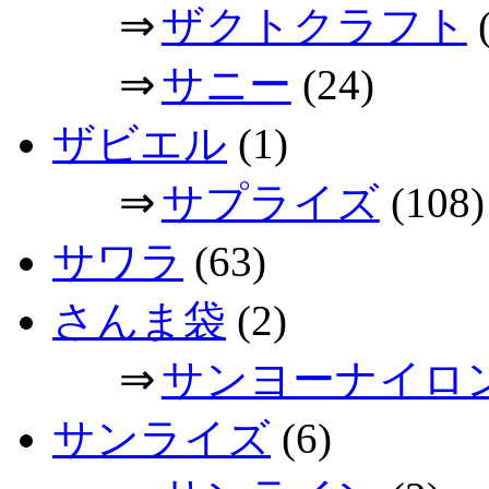
⇒
ザクトクラフト
(
⇒
サニー
(24)
ザビエル
(1)
⇒
サプライズ
(108)
サワラ
(63)
さんま袋
(2)
⇒
サンヨーナイロ
サンライズ
(6)