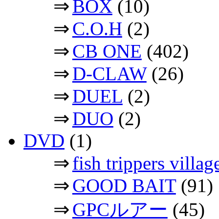
⇒
BOX
(10)
⇒
C.O.H
(2)
⇒
CB ONE
(402)
⇒
D-CLAW
(26)
⇒
DUEL
(2)
⇒
DUO
(2)
DVD
(1)
⇒
fish trippers vil
⇒
GOOD BAIT
(91)
⇒
GPCルアー
(45)